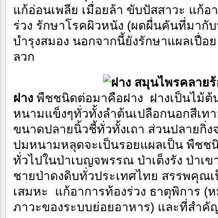
แก้อ่อนเพลีย เมื่อยล้า ขับปัสสาวะ แก้อ
ร่วง รักษาโรคผิวหนัง (ผดผื่นคันที่มาก
บำรุงสมอง นอกจากนี้ยังรักษาแผลเปื่อ
ลวก
ฝาง
พืชชนิดต่อมาคือฝาง ฝางเป็นไม้ต้น
หนามแข็งๆทั่วทั้งลำต้นเปลือกนอกสีเท
ขนาดปลายนิ้วชี้ทั่วทั้งเถา ส่วนปลายกิ
ปมหนามหลุดจะเป็นรอยแผลเป็น พืชชนิ
ทั่วไปในป่าเบญจพรรณ ป่าเต็งรัง ป่าเ
ชายป่าดงดิบทั่วประเทศไทย สรรพคุณเป
เสมหะ แก้อาการท้องร่วง ธาตุพิการ (
ภาวะของระบบย่อยอาหาร) และที่สำคัญ