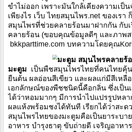
ขำไม่ออก เพราะมันใกล้เคียงความเป็นจ
เพียงไร เว็บ ไทยสมุนไพร.net ของเรา ก็
สมุนไพรที่ช่วยคลายร้อนมาฝากกัน กับเ
คลายร้อน (ขอบคุณข้อมูลดีๆ และภาพ
bkkparttime.com บทความโดยคุณKor
มะตูม
เป็นพืชสมุนไพรไทยที่คนไทยคุ้น
ยืนต้น ผลอ่อนสีเขียว และผลแก่มีสีเหลื
เอกลักษณ์ของพืชชนิดนี้คือกลิ่น ซึ่งเป็
ได้ว่าหอมมากๆ มีการนำไปแปรรูปหลาก
ผลแห้งพร้อมชงได้ทันที เรียกได้ว่าสะ
สมุนไพรไทยของมะตูมคือเป็นยาระบาย ข
อาหาร บำรุงธาตุ ขับถ่ายดี เจริญอาหา