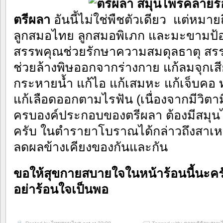
ตรีผลา
อันนี้ไม่ใช่พืชตัวเดียว แต่หมายถ
ลูกสมอไทย ลูกสมอพิเภก และมะขามป้อม ว
สรรพคุณช่วยรักษาความสมดุลธาตุ สร
ช่วยล้างพิษออกจากร่างกาย แก้ลมจุกเสี
กระหายน้ำ แก้ไอ แก้เสมหะ แก้เจ็บคอ ท
แก้เลือดออกตามไรฟัน (เนื่องจากมีวิตาม
ครบองค์ประกอบของตรีผลา ต้องมีสมุน
ครับ ในตำรายาโบราณได้กล่าวถึงสาเหตุ
ลดผลข้างเคียงของกันและกัน
ขอให้สุขกายสบายใจในหน้าร้อนนี้นะครั
อย่าร้อนใจเป็นพอ