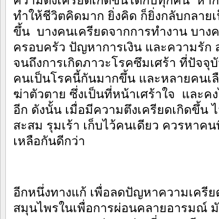
ทำให้ชีวิตคิดมาก ยิ่งคิด ก็ยิ่งกลับกล
ขึ้น บางคนเครียดจากการทำงาน บางค
ครอบครัว ปัญหาการเงิน และความรัก ส
จนถึงการเกิดภาวะโรคซึมเศร้า ที่ปัจจุบ
คนเป็นโรคนี้กันมากขึ้น และหลายคนเล
ฆ่าตัวตาย ซึ่งเป็นที่หน้าเศร้าใจ และคง
อีก ดังนั้น เมื่อมีความตึงเครียดเกิดขึ้น
สะสม รุมเร้า เก็บไว้คนเดียว ควรหาคนท
เหลือกันดีกว่า
อีกหนึ่งทางแก้ เพื่อลดปัญหาความเครียดที
สมุนไพรในเพื่อการผ่อนคลายอารมณ์ มันอ