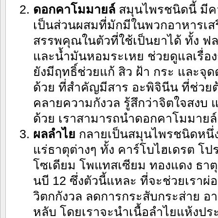
ดอกคาโมมายล์
สมุนไพรชนิดนี้ ม
เป็นส่วนผสมที่มักมีในพวกอาหารเสริ
สรรพคุณในตัวที่ใช้เป็นยาได้ ทั้ง 
และน้ำมันหอมระเหย ช่วยดูแลเรื่
ยังมีฤทธิ์ช่วยแก้ สิว ฝ้า กระ และจ
ด้วย ที่สำคัญมีสาร อะพิจินีน ที่ช่ว
คลายความกังวล รู้สึกว่าจิตใจสงบ 
ด้วย เราสามารถนำดอกคาโมมายล์ 
ผลลำไย
กลายเป็นสมุนไพรชนิดหนึ่ง
แร่ธาตุต่างๆ ทั้ง คาร์โบไฮเดรต โ
โซเดียม โพแทสเซียม ทองแดง ธาตุเห
นบี 12 ซึ่งตัวนี้แหละ ที่จะช่วยเร
วิตกกังวล ลดการกระสับกระส่าย อ
หลับ โดยเราจะนำเนื้อลำไยแห้งประ