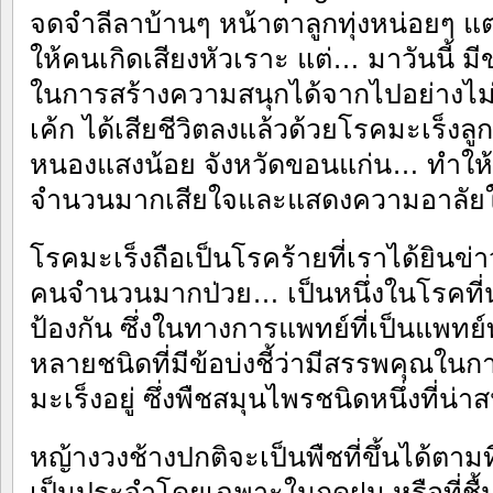
จดจำลีลาบ้านๆ หน้าตาลูกทุ่งหน่อยๆ แ
ให้คนเกิดเสียงหัวเราะ แต่… มาวันนี้ มี
ในการสร้างความสนุกได้จากไปอย่างไม่ม
เค้ก ได้เสียชีวิตลงแล้วด้วยโรคมะเร็งล
หนองแสงน้อย จังหวัดขอนแก่น… ทำให้
จำนวนมากเสียใจและแสดงความอาลั
โรคมะเร็งถือเป็นโรคร้ายที่เราได้ยินข่
คนจำนวนมากป่วย… เป็นหนึ่งในโรคที่
ป้องกัน ซึ่งในทางการแพทย์ที่เป็นแพทย์
หลายชนิดที่มีข้อบ่งชี้ว่ามีสรรพคุณใน
มะเร็งอยู่ ซึ่งพืชสมุนไพรชนิดหนึ่งที่น่
หญ้างวงช้างปกติจะเป็นพืชที่ขึ้นได้ตามท
เป็นประจำโดยเฉพาะในฤดูฝน หรือที่ชื้น