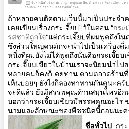
2012
ขับสารพิษในร่างกาย
,
บำรุงกระดูกและฟัน
,
บำรุงสมอง
,
พืชสมุนไพร
,
ยาระ
กระเพาะ ลำไส้อักเสบ
,
ลดความดันโลหิต
ถ้าหลายคนติดตามเว็บนี้มาเป็นประจำค
เคยเขียนเรื่องกระเจี๊ยบไว้ในตอน “
กระเ
รสชาติถูกใจ
“แต่กระเจี๊ยบที่ผมพูดถึงใ
ซึ่งส่วนใหญ่คนมักจะนำไปเป็นเครื่องดื่ม
หนึ่งที่ผมยังไม่ได้พูดถึงนั่นคือกระเจี๊ยบ
กระเจี๊ยบเขียวในบ้านเราจะนิยมนำไปลวกจ
หลายคนก็คงก็เคยทาน ตามตลาดร้านที่ข
เห็นบ่อยๆ ยังไงก็ลองหาทานกันดูนะคร
จะดีแล้ว ยังมีสรรพคุณด้านสมุนไพรอีกม
บอกว่ากระเจี๊ยบเขียวมีสรรพคุณอะไร ข
นามและลักษณะของพืชชนิดนี้ก่อนนะค
ชื่อทั่วไป
กระเจ