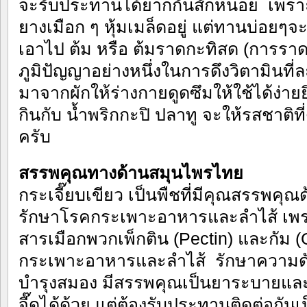
จะรับประทานได้ยากกันสักหน่อย เพราะ
ยางเมือก ๆ หุ้มเมล็ดอยู่ แต่ทานบ่อยๆ
เอาไป ต้ม หรือ ต้มราดกะทิสด (การรา
ภูมิปัญญาอย่างหนึ่งในการดึงวิตามินที
มาจากผักให้ร่างกายดูดซึมให้ใช้ได้ง่ายยิ
กินกับ น้ำพริกกะปิ ปลาทู จะให้รสชาติท
ครับ
สรรพคุณทางด้านสมุนไพรไทย
กระเจี๊ยบเขียว เป็นพืชที่มีคุณสรรพค
รักษาโรคกระเพาะอาหารและลำไส้ เพราะ
สารเมือกพวกเพ็กติน (Pectin) และกัม
กระเพาะอาหารและลำไส้ รักษาความดัน
บำรุงสมอง มีสรรพคุณเป็นยาระบายแล
จี๊ดได้ด้วย แต่ต้องรับประทานติดต่อกัน