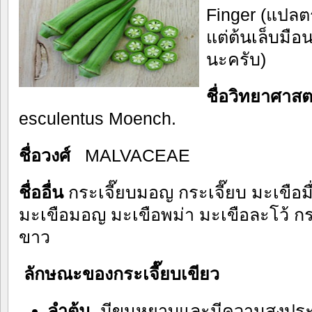
Finger (แปลตร
แต่ต้นเล็บมือ
นะครับ)
ชื่อวิทยาศาสต
esculentus Moench.
ชื่อวงศ์
MALVACEAE
ชื่ออื่น
กระเจี๊ยบมอญ กระเจี๊ยบ มะเขือม
มะเขือมอญ มะเขือพม่า มะเขือละโว้ กระ
ขาว
ลักษณะของกระเจี๊ยบเขียว
ลำต้น
มีขนหยาบและมีความสูงปร