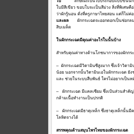
ใบ
ลักษณะเป็นใบประกอบแบบขนนก อ
ใบมีสีเขียว ขอบใบจะเป็นสีม่วง สิ่งที่พิเศ
ว่าผักรู้นอน ดั่งที่ครูภาษาไทยสอน แต่ก็ไ
และผล
ผักกระเฉดจะออกดอกเป็นช่อกลมสีเหล
สิบเมล็ด
ในผักกระเฉดมีคุณค่าอะไรในนั้นบ้าง
สำหรับคุณค่าทางด้านโภชนาการของผักกระเฉดน
– ผักกระเฉดมีวิตามินซีสูงมาก ซึ่งเจ้าวิต
น้อย นอกจากนั้นวิตามินเอในผักกระเฉด ยังช
และ ช่วยในระบบสืบพันธ์ ใครไม่อยากเป็นหม
– ผักกระเฉด มีแคลเซียม ซึ่งเป้นส่วนสำคัญ
กล้ามเนื้อทำงานเป็นปรกติ
– ผักกระเฉดมีธาตุเหล็ก ซึ่งธาตุเหล็กนั้น
โลหิตจางได้
สรรพคุณด้านสมุนไพรไทยของผักกระเฉด