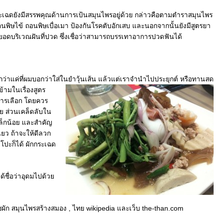
ฉดยังมีสรรพคุณด้านการเป้นสมุนไพรอยู่ด้วย กล่าวคือตามตำราสมุนไพร
อนพิษไข้ ถอนพิษเบื่อเมา ป้องกันโรคตับอักเสบ และนอกจากนั้นยังมีสูตรยา
อดบริเวณฝันที่ปวด ซึ่งเชื่อว่าสามารถบรรเทาอาการปวดฟันได้
่าแค่ที่ผมบอกว่าใส่ในยำวุ้นเส้น แล้วแต่เราจำนำไปประยุกต์ หรือทานสด
ข้ามในเรื่อง
สูตร
ารเลือก โดยควร
ย ส่วนเคล็ดลับใน
เล็กน้อย และสำคัญ
ยว ถ้าจะให้ดีลวก
งโปะก็ได้ ผักกระเฉด
ได้ชื่อว่าอุดมไปด้วย
ัก สมุนไพรสร้างสมอง , ไทย wikipedia และเว็บ the-than.com