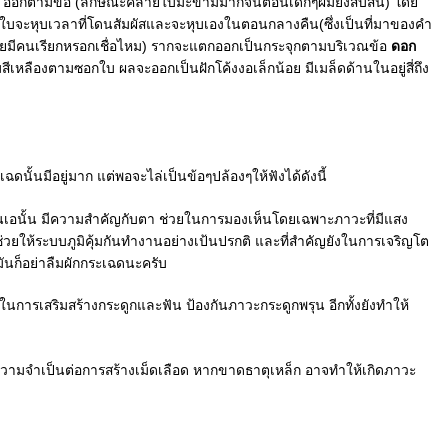
อกตามข้อ (ลักษณะคล้ายใบมะขามมากจนตอนเด็กๆผมยังสับสน) โดย
ษคือใบจะหุบเวลาที่โดนสัมผัสและจะหุบเองในตอนกลางคืน(ซึ่งเป็นที่มาของคำ
ม่ค่อยมีคนเรียกหรอกเชื่อไหม) รากจะแตกออกเป็นกระจุกตามบริเวณข้อ
ดอก
ืองตามซอกใบ ผลจะออกเป็นฝักโค้งงอเล็กน้อย มีเมล็ดด้านในอยู่สี่ถึง
ั้นมีอยู่มาก แต่พอจะไล่เป็นข้อๆปล้องๆให้ฟังได้ดังนี้
ามินเอนั้น มีความสำคัญกับตา ช่วยในการมองเห็นโดยเฉพาะภาวะที่มีแสง
่วยให้ระบบภูมิคุ้มกันทำงานอย่างเป้นปรกติ และที่สำคัญยังในการเจริญโต
ันก็อย่าลืมผักกระเฉดนะครับ
ในการเสริมสร้างกระดูกและฟัน ป้องกันภาวะกระดูกพรุน อีกทั้งยังทำให้
มีความจำเป็นต่อการสร้างเม็ดเลือด หากขาดธาตุเหล็ก อาจทำให้เกิดภาวะ