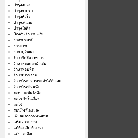
บำรุงสมอง
บำรุงสายตา
บำรุงหัวใจ
บำรุงเส้นผม
บำรุงโลหิต
ป้องกัน รักษามะเร็ง
ยาถ่ายพยาธิ
ยาระบาย
ยาอายุวัฒนะ
รักษาริดสีดวงทวาร
รักษาหลอดลมอักเสบ
รักษาหอบหืด
รักษาเบาหวาน
รักษาโรคกระเพาะ ลำไส้อักเสบ
รักษาโรคผิวหนัง
ลดความดันโลหิต
ลดไขมันในเลือด
ลดไข้
สมุนไพรไล่แมลง
เพิ่มสมรถภาพทางเพศ
เสริมความงาม
แก้ท้องเสีย ท้องร่วง
แก้ปวดเมื่อย