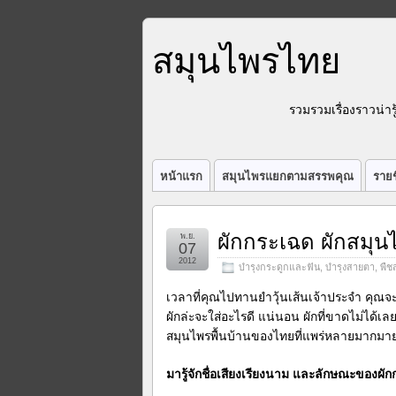
สมุนไพรไทย
รวมรวมเรื่องราวน่า
หน้าแรก
สมุนไพรแยกตามสรรพคุณ
รายช
ผักกระเฉด ผักสมุน
พ.ย.
07
2012
บำรุงกระดูกและฟัน
,
บำรุงสายตา
,
พืช
เวลาที่คุณไปทานยำวุ้นเส้นเจ้าประจำ คุณจะบ
ผักล่ะจะใส่อะไรดี แน่นอน ผักที่ขาดไม่ได้เลย
สมุนไพรพื้นบ้านของไทยที่แพร่หลายมากมาย
มารู้จักชื่อเสียงเรียงนาม และลักษณะของผั