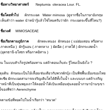
ชื่อทางวิทยาศาสตร์
Neptumia oleracea Lour. FL.
ชื่อโดยทั่วไป
ผักกระเฉด Water mimosa (ดูจากชื่อในภาษาอังกฤษ
เห็นคำว่า water นำหน้ารู้แล้วใช่ไหมครับว่าผัก กระเฉดจะขึ้นที่ไหน?)
ชื่อวงศ์
MIMOSACEAE
ชื่อเรียกตามภูมิภาค
ผักหละหนอง ผักหนอง ( แม่ฮ่องสอน หรือทาง
ภาคเหนือ ) ผักรู้นอน ( ภาคกลาง ) ผัดฉีด ( ภาคใต้ ) ผักกระเสดน้ำ
(อุดรธานี-ยโสธร หรือภาคอิสาน )
็น ในแบบสำเร็จรูปพร้อมทาน แต่ถ้าตอนเก็บล่ะ รู้ไหมเป็นยังไง ?
ดิน ลักษณะเป็นไม้เลื้อยเช่นเดียวกับพวกผักบุ้ง เป็นพืชพื้นเมืองของไทย
เลเซีย ผักกะเฉดสามารถเจริญเติบโตได้ดีทั้งในน้ำ และบนบก แต่ถ้าเจริญ
ทำหน้าที่เป็นทุ่นพยุงเถาให้ลอยน้ำได้เป้นเหมือนทุ่นลอยน้ำภาษาบ้านๆเขา
นี้ของพืชว่า Aerenchyme
ดตามข้อที่ทอดไปในน้ำเรียกว่า “หนวด”