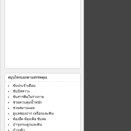
สมุนไพรแยกตามสรรพคุณ
ขับประจำเดือน
ขับปัสสาวะ
ขับสารพิษในร่างกาย
ช่วยควบคุมน้ำหนัก
ช่วยสมานแผล
ดูแลช่องปาก เหงือกและฟัน
ท้องอืด ท้องเฟ้อ ขับลม
บำรุงกระดูกและฟัน
บำรุงผิว