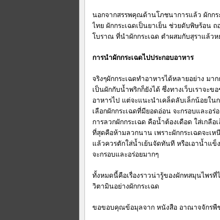
นอกจากสรรพคุณด้านโภชนาการแล้ว ผักกระเ
ไทย ผักกระเฉดเป็นยาเย็น ช่วยดับพิษร้อน ถ
โบราณ ที่นำผักกระเฉด ตำผสมกับสุราแล้วหย
การนำผักกระเฉดไปประกอบอาหาร
จริงๆผักกระเฉดทำอาหารได้หลายอย่าง มากกว
เป็นผักกับน้ำพริกก็ยังได้ ซึ่งทางเว็บเราจะขอ
อาหารไป แต่จะแนะนำเคล็ดลับเล็กน้อยในก
เลือกผักกระเฉดที่มียอดอ่อน จะกรอบและอร่อ
การลวกผักกระเฉด คือน้ำต้องเดือด ใส่เกลือ
ที่สุดคือห้ามลวกนาน เพราะผักกระเฉดจะเหนี
แล้วควรตักใส่น้ำเย้นจัดทันที หรือเอาน้ำแข็
จะกรอบและอร่อยมากๆ
ทั้งหมดนี้คือเรื่องราวน่ารู้ของผักทสมุนไพรที่
วิตามินอย่างผักกระเฉด
ขอขอบคุณข้อมุลจาก หนังสือ อาณาจจักรพืชผ