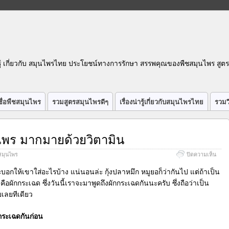
รู้ เกี่ยวกับ สมุนไพรไทย ประโยชน์ทางการรักษา สรรพคุณของพืชสมุนไพร สูต
ื่อพืชสมุนไพร
รวมสูตรสมุนไพรดีๆ
เรื่องน่ารู้เกี่ยวกับสมุนไพรไทย
รวมว
ไพร มากมายด้วยวิตามิน
บน
สมุนไพร
ปิดความเห็น
ผัก
กระเ
อกให้เขาใส่อะไรบ้าง แน่นอนล่ะ กุ้งปลาหมึก หมูยอก็ว่ากันไป แต่ถ้าเป็น
ผัก
คือผักกระเฉด ซึ่งวันนี้เราจะมาพูดถึงผักกระเฉดกันนะครับ ซึ่งถือว่าเป็น
สมุน
เลยทีเดียว
มากม
ด้วย
วิตาม
กกระเฉดกันก่อน