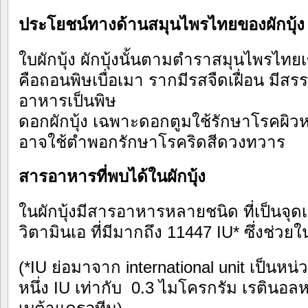
ประโยชน์ทางด้านสมุนไพรไทยของผักบุ้ง
ใบผักบุ้ง ผักบุ้งนั้นตามตำราสมุนไพรไทย
คือถอนพิษเบื่อเมา รากมีรสจืดเฝื่อน มี
อาหารเป็นพิษ
ดอกผักบุ้ง เฉพาะดอกตูมใช้รักษาโรคผิวห
อาจใช้ตำพอกรักษาโรคริดสีดวงทวาร
สารอาหารที่พบได้ในผักบุ้ง
ในผักบุ้งมีสารอาหารหลายชนิด ที่เป็นจุดเ
วิตามินเอ ที่มีมากถึง 11447 IU* ซึ่งช่ว
(*IU ย่อมาจาก international unit เป็นห
หนึ่ง IU เท่ากับ 0.3 ไมโครกรัม เรตินอล