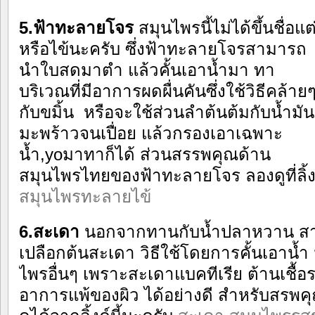
5.ฟ้าทะลายโจร
สมุนไพรนี้ไม่ได้ขึ้นชื่อ
หรือไข้นะครับ
ซึ่งฟ้าทะลายโจรสามารถ
นำใบสดมาตำ แล้วคั้นเอาน้ำมา ทา
บริเวณที่มีอาการผดผื่นคันซึ่งใช้วิธีคล้าย
กับขมิ้น หรือจะใช้ส่วนลำต้นต้มกับน้ำมัน
มะพร้าวจนเปื่อย แล้วกรองเอาเฉพาะ
น้ำ,yoมาทาก็ได้ ส่วนสรรพคุณด้าน
สมุนไพรไทยของฟ้าทะลายโจร ลองดูที่ลิ้ง
สมุนไพรทะลายไข้
6.สะเดา
นอกจากทานกับน้ำปลาหวาน สาม
เปลือกต้นสะเดา วิธีใช้โดยการคั้นเอาน้ำ
ไพรอื่นๆ เพราะสะเดาแบคทีเรีย ต้านเชื้
อาการแพ้ของผิว ได้อย่างดี สำหรับสรพ