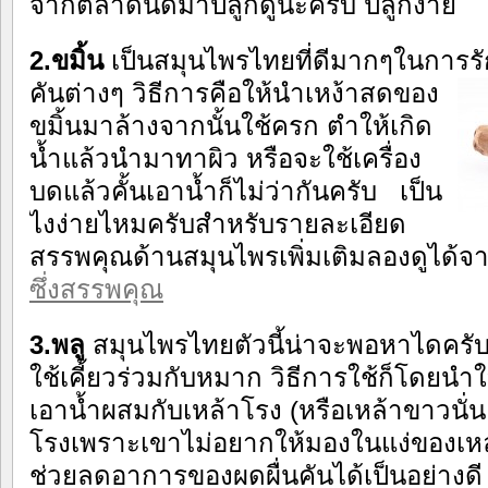
จากตลาดนัดมาปลูกดูนะครับ ปลูกง่าย
2.ขมิ้น
เป็นสมุนไพรไทยที่ดีมากๆในการรั
คันต่างๆ
วิธีการคือให้นำเหง้าสดของ
ขมิ้นมาล้างจากนั้นใช้ครก ตำให้เกิด
น้ำแล้วนำมาทาผิว หรือจะใช้เครื่อง
บดแล้วคั้นเอาน้ำก็ไม่ว่ากันครับ เป็น
ไงง่ายไหมครับสำหรับรายละเอียด
สรรพคุณด้านสมุนไพรเพิ่มเติมลองดูได้จาก
ซึ่งสรรพคุณ
3.พลู
สมุนไพรไทยตัวนี้น่าจะพอหาไดคร
ใช้เคี้ยวร่วมกับหมาก วิธีการใช้ก็โดยน
เอาน้ำผสมกับเหล้าโรง (หรือเหล้าขาวนั่นแ
โรงเพราะเขาไม่อยากให้มองในแง่ของเหล้า
ช่วยลดอาการของผดผื่นคันได้เป็นอย่างดี