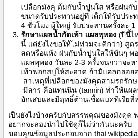
เปลือกมังคุ ต้มกับน้ำปูนใส หรือฝนก
ขนาดรับประทานอยู่ที่ เด็กให้รับประ
4 ชั่วโมง ผู้ใหญ่ รับประทานครั้งละ 1 
รักษาแผลน้ำกัดเท้า แผลพุพอง
(ปีนี้
นี้ แต่ยังไงขอให้ไม่ท่วมจะดีกว่า) สู
สดหรือแห้ง ฝนกับน้ำปูนใสให้ข้นๆ 
แผลพุพอง วันละ 2-3 ครั้งจนกว่าจะหา
เท้าฟอกสบู่ให้สะอาด ถ้ามีแอลกลอฮอ
สาเหตุที่เปลือกของมังคุดสามรถรัก
มีสาร คือแทนนิน (tannin) ทำให้แผ
อักเสบและมีฤทธิ์ต้านเชื้อแบคทีเรียที
เป็นยังไงบ้างครับกับสรรพคุณของมังคุด
อยากจะลองนำไปใช้ดูก็ไม่ว่ากันนะครับ
ขอบคุณข้อมูลประกอบจาก thai wikipedia