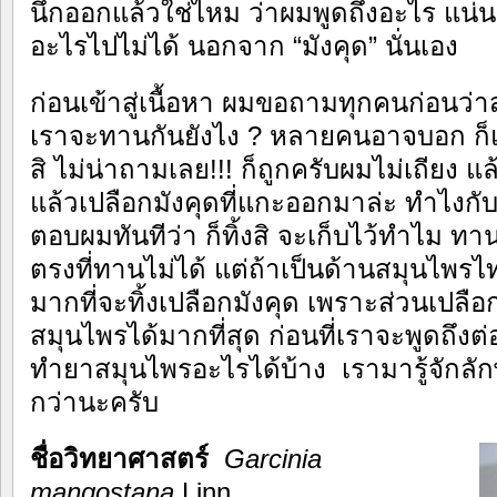
นึกออกแล้วใช่ไหม ว่าผมพูดถึงอะไร แน่นอ
อะไรไปไม่ได้ นอกจาก “มังคุด” นั่นเอง
ก่อนเข้าสู่เนื้อหา ผมขอถามทุกคนก่อนว่า
เราจะทานกันยังไง ? หลายคนอาจบอก ก็แ
สิ ไม่น่าถามเลย!!! ก็ถูกครับผมไม่เถียง แ
แล้วเปลือกมังคุดที่แกะออกมาล่ะ ทำไงก
ตอบผมทันทีว่า ก็ทิ้งสิ จะเก็บไว้ทำไม ทานก็
ตรงที่ทานไม่ได้ แต่ถ้าเป็นด้านสมุนไพรไ
มากที่จะทิ้งเปลือกมังคุด เพราะส่วนเปลือก
สมุนไพรได้มากที่สุด ก่อนที่เราจะพูดถึงต
ทำยาสมุนไพรอะไรได้บ้าง เรามารู้จักลั
กว่านะครับ
ชื่อวิทยาศาสตร์
Garcinia
mangostana
Linn.