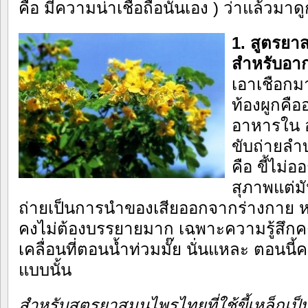
คือ มีความน่าเชื่อถือนั่นเอง ) ว่าแล้วมาด
1. สูตรยา
สำหรับอา
เอาเชือกมาผ
ท้องผูกคือ
อาหารใน อ
ขับถ่ายลำ
คือ ขี้ไม่อ
สุภาพแต่มั
ถ่ายเป็นการนำของเสียออกจากร่างกาย หา
คงไม่ต้องบรรยายมาก เฉพาะความรู้สึกคงอ
เคลื่อนที่ตอนน้ำท่วมมั๊ย นั่นแหละ ตอนนี้ค
แบบนั้น
สำหรับสูตรยาสมุนไพรไทยที่ใช้ขี้เหล็กเป็