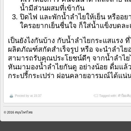
น้ำมีส่วนผสมที่เข้ากัน
ปิดไฟ และพักน้ำลำไยให้เย็น หรืออยา
ใครอยากเย็นชื่นใจ ก็ใส่น้ำแข็งบดล
เป็นยังไงกันบ้าง กับน้ำลำไยกระแสแรง ที่
ผลิตภัณฑ์สกัดสำเร็จรูป หรือ จะนำลำไยอ
สามารถรับคุณประโยชน์ดีๆ จากน้ำลำไยได้
หันมามองน้ำลำไยกันดู อย่างน้อย ดื่มแล้
กระปรี้กระเปร่า ผ่อนคลายอารมณ์ได้แน่
Posted by
at 15:37
Tagged with:
ลำใยแห้ง
© 2016
สมุนไพรไทย