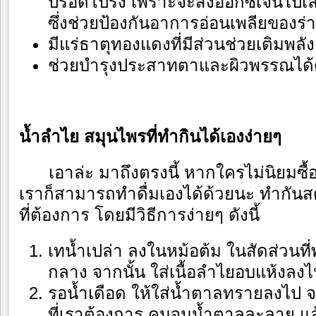
ปรอดโปร่ง เพราะจะส่งออกซิเจนไปเลี้
ซึ่งช่วยป้องกันอาการอ่อนเพลียของร่
มีแร่ธาตุทองแดงที่มีส่วนช่วยเติมพลั
ช่วยบำรุงประสาทตาและผิวพรรณได้
น้ำลำไย สมุนไพรที่ทำกินได้เองง่ายๆ
เอาล่ะ มาถึงตรงนี้ หากใครไม่นิยมซื
เราก็สามารถทำดื่มเองได้ด้วยนะ ทำกัน
ที่ต้องการ โดยมีวิธีการง่ายๆ ดังนี้
เทน้ำเปล่า ลงในหม้อต้ม ในสัดส่วนที่พ
กลาง จากนั้น ใส่เนื้อลำไยอบแห้งลงไ
รอน้ำเดือด ให้ใส่น้ำตาลทรายลงไป 
ที่เราต้องการ คนจนน้ำตาลละลาย แล