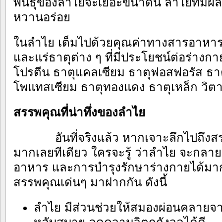
พันธุ์ของลำไยจะเยอะขนาดนี้ ลำไยที่มี
หวานอร่อย
ในลำไย เต็มไปด้วยคุณค่าทางสารอาหาร
และแร่ธาตุต่าง ๆ ที่มีประโยชน์ต่อร่างก
โปรตีน ธาตุแคลเซียม ธาตุฟอสฟอรัส ธาต
โพแทสเซียม ธาตุทองแดง ธาตุเหล็ก วิตามิ
สรรพคุณที่น่าทึ่งของลำไย
อันที่จริงแล้ว หากเจาะลึกไปถึง
มากเลยทีเดียว ใครจะรู้ ว่าลำไย จะกลาย
อาหาร และการบำรุงรักษาร่างกายได้มาก
สรรพคุณเด่นๆ มาฝากกัน ดังนี้
ลำไย มีส่วนช่วยให้สมองผ่อนคลายจา