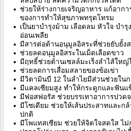
หลับสบาย ลดความวิตกกังวลได้ดี
ช่วยให้ร่างกายเจริญอาหาร แก้อาการเ
ของการทำให้สุขภาพทรุดโทรม
เป็นยาบำรุงม้าม เลือดลม หัวใจ บำร
อ่อนเพลีย
มีสารต่อต้านอนุมูลอิสระที่ช่วยยับยั้ง
ช่วยลดอนุมูลอิสระในเม็ดเลือดขาว
มีฤทธิ์ช่วยต้านเซลล์มะเร็งลำไส้ใหญ่ไ
ช่วยลดการเสื่อมสลายของข้อเข่า
มีวิตามินบี 12 ในลำไยมีส่วนช่วย
มีแคลเซียมสูง ทำให้กระดูกและฟันแ
มีฟอสฟอรัส ช่วยบรรเทาอาการปวดจา
มีโซเดียม ช่วยให้เส้นประสาทและกล้า
ปกติ
มีโพแทสเซียม ช่วยให้จิตใจสดใส ไม่