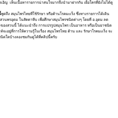
รวม
เอิญ เห็นเนื้อหารายการน่าสนใจมากจึงนำมาฝากกัน เผื่อใครที่ยังไม่ได้ดู
สมุน
ไทย
ต้าน
้
พูดถึง สมุนไพรไทยที่ใช้รักษา หรือต้านโรคมะเร็ง ซึ่งทางรายการได้เดิน
มะเร็
สวนพรอุดม ในสัตตาหีบ เพื่อศึกษาสมุนไพรชนิดต่างๆ โดยที่ อ.อุดม ลด
เจ้าของสวนนี้ ได้แนะนำถึง การแปรรูปสมุนไพร เป็นอาหาร หรือเป็นยาชนิด
์จะอยู่ที่การให้ความรู้ในเรื่อง สมุนไพรไทย ต้าน และ รักษาโรคมะเร็ง จะ
ิดใดบ้างลองชมกันดูได้ที่คลิปนี้ครับ