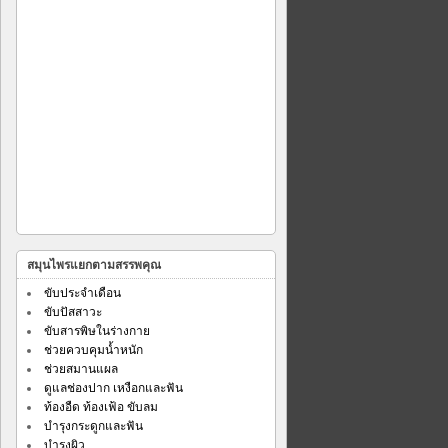
สมุนไพรแยกตามสรรพคุณ
ขับประจำเดือน
ขับปัสสาวะ
ขับสารพิษในร่างกาย
ช่วยควบคุมน้ำหนัก
ช่วยสมานแผล
ดูแลช่องปาก เหงือกและฟัน
ท้องอืด ท้องเฟ้อ ขับลม
บำรุงกระดูกและฟัน
บำรุงผิว