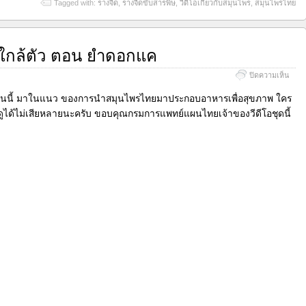
Tagged with:
รางจืด
,
รางจืดขับสารพิษ
,
วีดีโอเกี่ยวกับสมุนไพร
,
สมุนไพรไทย
พรใกล้ตัว ตอน ยำดอกแค
บน
ปิดความเห็น
วีดีโอ
เรื่อง
ตอนนี้ มาในแนว ของการนำสมุนไพรไทยมาประกอบอาหารเพื่อสุขภาพ ใคร
สมุน
ูได้ไม่เสียหลายนะครับ ขอบคุณกรมการแพทย์แผนไทยเจ้าของวีดีโอชุดนี้
ใกล้
ตัว
ตอน
ยำ
ดอก
แค