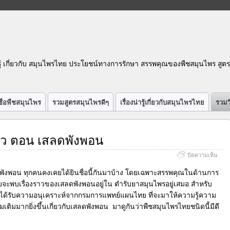
รู้ เกี่ยวกับ สมุนไพรไทย ประโยชน์ทางการรักษา สรรพคุณของพืชสมุนไพร สูต
ื่อพืชสมุนไพร
รวมสูตรสมุนไพรดีๆ
เรื่องน่ารู้เกี่ยวกับสมุนไพรไทย
รวมว
ตัว ตอน เสลดพังพอน
บน
ปิดความเห็น
วีดีโอ
สมุน
พังพอน ทุกคนคงเคยได้ยินชื่อนี้กันมาบ้าง โดยเฉพาะสรรพคุณในด้านการ
ใกล้
ดยจะพบเรื่องราวของเสลดพังพอนอยู่ใน ตำรับยาสมุนไพรอยู่เสมอ สำหรับ
ตัว
เองได้รับความอนุเคราะห์จากกรมการแพทย์แผนไทย ที่จะมาให้ความรู้ความ
ตอน
เสลด
ิ่มเติมมากยิ่งขึ้นเกี่ยวกับเสลดพังพอน มาดูกันว่าพืชสมุนไพรไทยชนิดนี้มีดี
พังพ