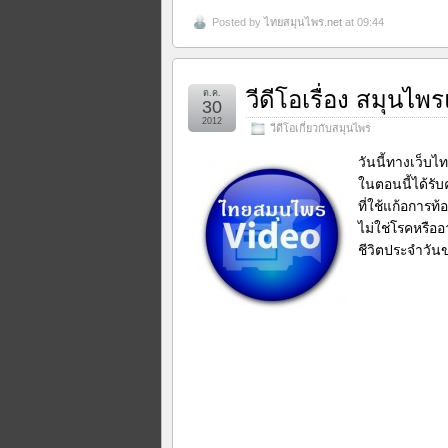
Posted by
ไทยสมุนไพร.net
at 09:44
วีดีโอเรื่อง สมุนไพ
ต.ค.
30
2012
วีดีโอเกี่ยวกับสมุนไพร
วันนี้ทางเว็บ
ในตอนนี้ได้รั
ที่ใช้แก้อการท้
ไม่ใช่โรคหรือ
ชีวิตประจำวัน