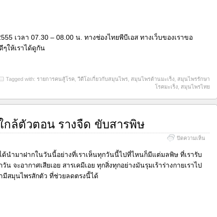
2555 เวลา 07.30 – 08.00 น. ทางช่องไทยพีบีเอส ทางเว็บของเราขอ
ีๆให้เราได้ดูกัน
Tagged with:
รายการคนสู้โรค
,
วีดีโอเกี่ยวกับสมุนไพร
,
สมุนไพรต้านมะเร็ง
,
สมุนไพรรักษา
โรคมะเร็ง
,
สมุนไพรไทย
พรใกล้ตัวตอน รางจืด ขับสารพิษ
บน
ปิดความเห็น
วีดีโอ
เรื่อง
ด้นำมาฝากในวันนี้อย่างที่เราเห็นทุกวันนี้ไปที่ไหนก็มีแต่มลพิษ ที่เรารับ
สมุน
ุกวัน จะอากาศเสียเอย สารเคมีเอย ทุกสิ่งทุกอย่างมันรุมเร้าร่างกายเราไป
ใกล้
มีสมุนไพรสักตัว ที่ช่วยลดตรงนี้ได้
ตัว
ตอน
รางจื
ขับ
สาร
พิษ