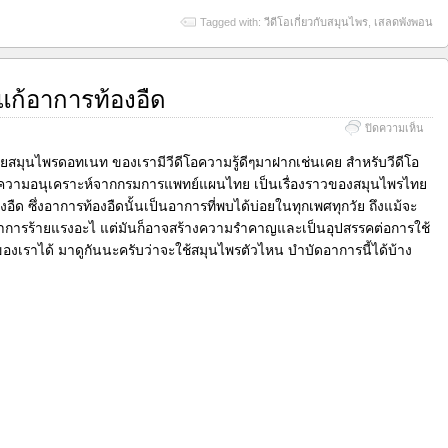
Tagged with:
วีดีโอเกี่ยวกับสมุนไพร
,
เสลดพังพอน
รแก้อาการท้องอืด
บน
ปิดความเห็น
วีดีโอ
เรื่อง
ไทยสมุนไพรดอทเนท ของเรามีวีดีโอความรู้ดีๆมาฝากเช่นเคย สำหรับวีดีโอ
สมุน
บความอนุเคราะห์จากกรมการแพทย์แผนไทย เป็นเรื่องราวของสมุนไพรไทย
แก้
องอืด ซึ่งอาการท้องอืดนั้นเป็นอาการที่พบได้บ่อยในทุกเพศทุกวัย ถึงแม้จะ
อากา
ท้อง
อาการร้ายแรงอะไ แต่มันก็อาจสร้างความรำคาญและเป็นอุปสรรคต่อการใช้
อืด
ของเราได้ มาดูกันนะครับว่าจะใช้สมุนไพรตัวไหน บำบัดอาการนี้ได้บ้าง