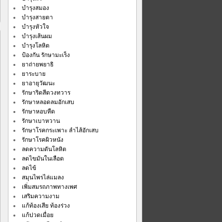
บำรุงสมอง
บำรุงสายตา
บำรุงหัวใจ
บำรุงเส้นผม
บำรุงโลหิต
ป้องกัน รักษามะเร็ง
ยาถ่ายพยาธิ
ยาระบาย
ยาอายุวัฒนะ
ไพร
รักษาริดสีดวงทวาร
รักษาหลอดลมอักเสบ
ร
รักษาหอบหืด
รักษาเบาหวาน
รักษาโรคกระเพาะ ลำไส้อักเสบ
รักษาโรคผิวหนัง
ลดความดันโลหิต
ลดไขมันในเลือด
ลดไข้
สมุนไพรไล่แมลง
เพิ่มสมรถภาพทางเพศ
เสริมความงาม
แก้ท้องเสีย ท้องร่วง
แก้ปวดเมื่อย