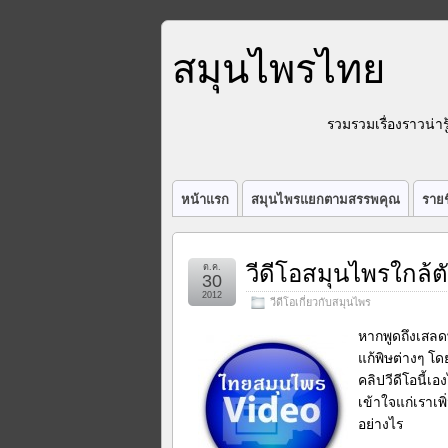
สมุนไพรไทย
รวมรวมเรื่องราวน่า
หน้าแรก
สมุนไพรแยกตามสรรพคุณ
รายช
วีดีโอสมุนไพรใกล้
ต.ค.
30
2012
วีดีโอเกี่ยวกับสมุนไพร
หากพูดถึงเสลด
แก้พิษต่างๆ โ
คลิปวีดีโอนี้
เข้าใจแก่เราเพ
อย่างไร