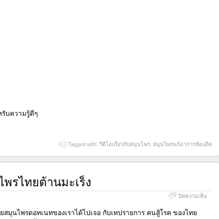
ับความรู้ดีๆ
Tagged with:
วีดีโอเกี่ยวกับสมุนไพร
,
สมุนไพรแก้อาการท้องอืด
ุนไพรไทยต้านมะเร็ง
บน
ปิดความเห็น
วีดีโอ
เรื่อง
ไทยสมุนไพรดอทเนทของเราได้ไปเจอ กับเทปรายการ คนสู้โรค ของไทย