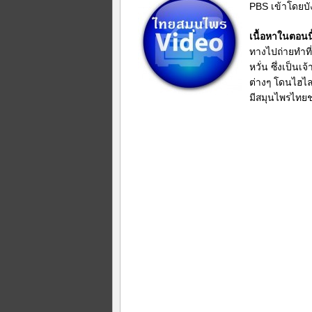
PBS เข้าโดยบัง
เนื้อหาในตอนนี
ทางไปถ่ายทำที่
หวั่น ซึ่งเป็น
ต่างๆ โดนไฮไลท
มีสมุนไพรไทยชน