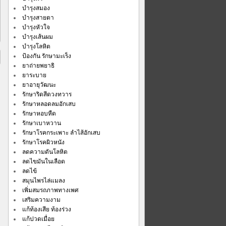
บำรุงสมอง
บำรุงสายตา
บำรุงหัวใจ
บำรุงเส้นผม
บำรุงโลหิต
ป้องกัน รักษามะเร็ง
ยาถ่ายพยาธิ
ยาระบาย
ยาอายุวัฒนะ
รักษาริดสีดวงทวาร
รักษาหลอดลมอักเสบ
รักษาหอบหืด
รักษาเบาหวาน
รักษาโรคกระเพาะ ลำไส้อักเสบ
รักษาโรคผิวหนัง
ลดความดันโลหิต
ลดไขมันในเลือด
ลดไข้
สมุนไพรไล่แมลง
เพิ่มสมรถภาพทางเพศ
เสริมความงาม
แก้ท้องเสีย ท้องร่วง
แก้ปวดเมื่อย