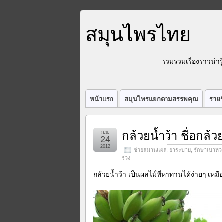
สมุนไพรไทย
รวมรวมเรื่องราวน่า
หน้าแรก
สมุนไพรแยกตามสรรพคุณ
รายช
กล้วยน้ำว้า ชื่อกล
ก.ย.
24
2012
ช่วยสมานแผล
,
ยาระบาย
,
รักษาเบาห
ร่วง
กล้วยน้ำว้า เป็นผลไม้่ที่หาทานได้ง่ายๆ เ