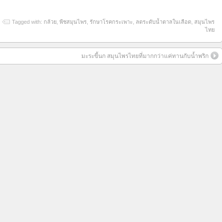
Tagged with:
กล้วย
,
พืชสมุนไพร
,
รักษาโรคกระเพาะ
,
ลดระดับน้ำตาลในเลือด
,
สมุนไพร
ไทย
มะระขี้นก สมุนไพรไทยที่มากกว่าแค่ทานกับน้ำพริก