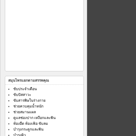
สมุนไพรแยกตามสรรพคุณ
ขับประจำเดือน
ขับปัสสาวะ
ขับสารพิษในร่างกาย
ช่วยควบคุมน้ำหนัก
ช่วยสมานแผล
ดูแลช่องปาก เหงือกและฟัน
ท้องอืด ท้องเฟ้อ ขับลม
บำรุงกระดูกและฟัน
บำรุงผิว