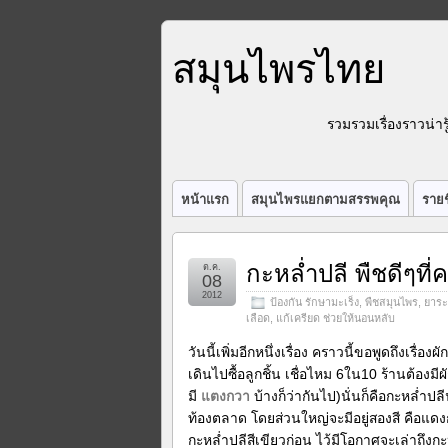
สมุนไพรไทย
รวมรวมเรื่องราวน่า
หน้าแรก
สมุนไพรแยกตามสรรพคุณ
รายช
กะหล่ำปลี พืชดีๆที่ค
ต.ค.
08
2012
ป้องกัน รักษามะเร็ง
,
พืชสมุนไพร
,
ยาร
เลือด
,
แก้เครียด ช่วยให้นอนหลับ
วันนี้เพิ่มอีกหนึ่งเรื่อง คราวนี้ขอพูดถึงเรื
เดินไปซื้อลูกชิ้น เชื่อไหม 6ใน10 ร้านต้องม
มี
แตงกวา
บ้างก็ว่ากันไป)นั่นก็คือกะหล่ำปล
ท้องตลาด โดยส่วนใหญ่จะมีอยู่สองสี คือแดง
กะหล่ำปลีสีเขียวก่อน ไว้มีโอกาศจะเล่าถึงก