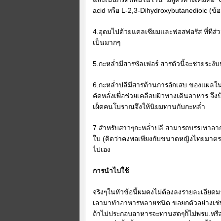
acid หรือ L-2,3-Dihydroxybutanedioic (
4.อุดมไปด้วยแคลเซียมและฟอสฟอรัส ที่ทีส่วน
เป็นมากๆ
5.กะหล่ำมีสารซัลเฟอร์ สารตัวนี้จะช่วยระงั
6.กะหล่ำปลีมีสารต้านการอักเสบ ของแผลในกร
คัดหลั่งเพื่อช่วยเคลือบผิวทางเดินอาหาร จึ
เผ็ดคนโบราณจึงให้นิยมทานกับกะหล่ำ
7.สำหรับสาวๆกะหล่ำปลี สามารถบรรเทาอาก
ใบ (คิดว่าคงพอเพียงกับขนาดหญิงไทยมาตร
ไปเอง
การนำไปใช้
จริงๆในหัวข้อนี้ผมคงไม่ต้องลงรายละเอียด
เอามาทำอาหารหลายชนิด ขอยกตัวอย่างเช่น ก
ถ้าไม่ประกอบอาหารจะทานสดๆก็ไม่พรบ.หรือ