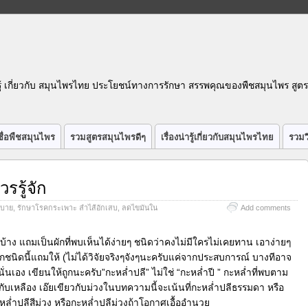
รู้ เกี่ยวกับ สมุนไพรไทย ประโยชน์ทางการรักษา สรรพคุณของพืชสมุนไพร สูต
ื่อพืชสมุนไพร
รวมสูตรสมุนไพรดีๆ
เรื่องน่ารู้เกี่ยวกับสมุนไพรไทย
รวมว
วรรู้จัก
ะบาย
,
รักษาโรคกระเพาะ ลำไส้อักเสบ
,
ลดไขมันใน
Add comments
่องผักบ้าง แถมเป็นผักที่พบเห็นได้ง่ายๆ ชนิดว่าคงไม่มีใครไม่เคยทาน เอาง่ายๆ
ีผักชนิดนี้แถมให้ (ไม่ได้วิจัยจริงๆจังๆนะครับแค่จากประสบการณ์ บางทีอาจ
ีนั่นเอง เขียนให้ถูกนะครับ”กะหล่ำปลี” ไม่ใช่ “กะหล่ำปี ” กะหล่ำที่พบตาม
กับเหลือง เอ๊ยเขียวกับม่วงในบทความนี้จะเน้นที่กะหล่ำปลีธรรมดา หรือ
ะหล่ำปลีสีม่วง หรือกะหล่ำปลีม่วงถ้าโอกาศเอื้ออำนวย