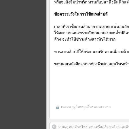
หรือจะนึ่งจิ้มน้ำพริก ทานกับปลานึ่งอันนี้ก็แจ
ข้อควรระวังในการใช้กะหล่ำปลี
เวลาที่เราซื้อกะหล่ำมาจากตลาด แน่นอนผักอ
ให้สะอาดก่อนเพราะลักษณะของกะหล่ำปลีอาจ
ล้าง จะทำให้ชำระล้างสารพิษได้มาก
ทานกะหล่ำปลีให้อร่อยนะครับทานเผื่อผมด้ว
ขอบคุณหนังสืออาณาจักรพืชผัก สมุนไพรสร้
Posted by
ไทยสมุนไพร.net
at 17:19
กานพลู สมุนไพรไทย ครบเครื่องเรื่องเหงือกและฟั