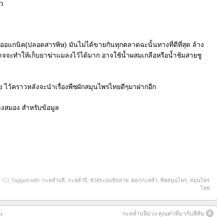
๋ว
อแกนิค(ปลอดสารพิษ) มันไม่ได้ขายกันทุกตลาดฉะนั้นทางที่ดีที่สุด ล้าง
จะทำให้เก็บยาฆ่าแมลงไว้ได้มาก อาจใช้น้ำผสมเกลือหรือน้ำช้มสายชู
ย ไว้คราวหลังจะนำเรื่องพืชผักสมุนไพรไทยดีๆมาฝากอีก
างสมอง สำหรับข้อมูล
Tagged with:
กะหล่ำปลี
,
กะหล่ำปี
,
ช่วยระบบขับถ่าย
,
ดอกกะหล่ำ
,
พืชสมุนไพร
,
สมุนไพร
ไทย
น
กะหล่ำปลีม่วง คุณค่าที่มากับสีสัน