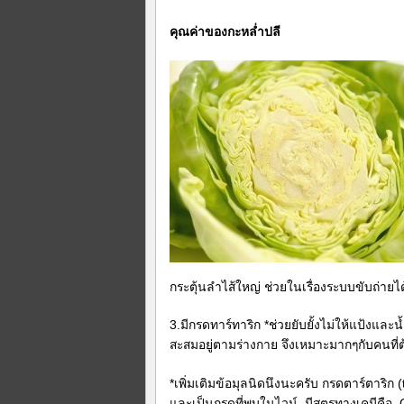
คุณค่าของกะหล่ำปลี
กระตุ้นลำไส้ใหญ่ ช่วยในเรื่องระบบขับถ่ายได
3.มีกรดทาร์ทาริก *ช่วยยับยั้งไม่ให้แป้งแ
สะสมอยู่ตามร่างกาย จึงเหมาะมากๆกับคนที่
*เพิ่มเติมข้อมุลนิดนึงนะครับ กรดตาร์ตาริก 
และเป็นกรดที่พบในไวน์ มีสูตรทางเคมีคือ 