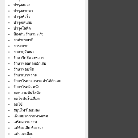
บำรุงสมอง
บำรุงสายตา
บำรุงหัวใจ
บำรุงเส้นผม
บำรุงโลหิต
ป้องกัน รักษามะเร็ง
ยาถ่ายพยาธิ
ยาระบาย
ยาอายุวัฒนะ
รักษาริดสีดวงทวาร
รักษาหลอดลมอักเสบ
รักษาหอบหืด
รักษาเบาหวาน
รักษาโรคกระเพาะ ลำไส้อักเสบ
รักษาโรคผิวหนัง
ลดความดันโลหิต
ลดไขมันในเลือด
ลดไข้
สมุนไพรไล่แมลง
เพิ่มสมรถภาพทางเพศ
เสริมความงาม
แก้ท้องเสีย ท้องร่วง
แก้ปวดเมื่อย