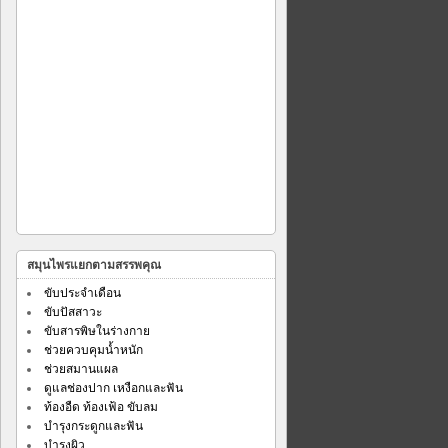
สมุนไพรแยกตามสรรพคุณ
ขับประจำเดือน
ขับปัสสาวะ
ขับสารพิษในร่างกาย
ช่วยควบคุมน้ำหนัก
ช่วยสมานแผล
ดูแลช่องปาก เหงือกและฟัน
ท้องอืด ท้องเฟ้อ ขับลม
บำรุงกระดูกและฟัน
บำรุงผิว