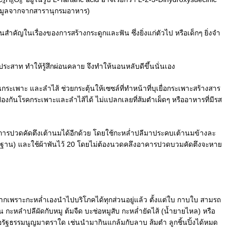
4
6
6
ข้อมูลจากจากสารานุกรมอาหาร)
สำคัญในเรื่องของการสร้างกระดูกและฟัน ซึ่งยิ่งแก่ตัวไป หรือเด็กๆ ยิ่งจำ
บประสาท ทำให้รู้สึกผ่อนคลาย จึงทำให้นอนหลับดีขึ้นนั่นเอง
ะเพาะ และลำไส้ ช่วยกระตุ้นให้เซซล์ที่ทำหน้าที่บุเยื่อกระเพาะสร้างสาร
งป้องกันโรคกระเพาะและลำไส้ได้ ไม่แปลกเลยที่ส้มตำเผ็ดๆ หรืออาหารที่มีรส
ารปวดคัดตึงเต้านมได้อีกด้วย โดยใช้กะหล่ำปลีมาประคบเต้านมข้างละ
ฐาน) และใช้ผ้าพันไว้ 20 โดยไม่ต้องนวดคลึงอาคารปวดบวมคัดตึงจะหาย
มากเพราะกะหล่ำเองนำไปบริโภคได้ทุกส่วนอยู่แล้ว ตั้งแต่ใบ กาบใบ สามรถ
ะหลำปลีผัดกับหมู ต้มจืด บะช่อหมูสับ กะหล่ำยัดไส้ (น้ำยายไหล) หรือ
รัฐธรรมนูญมาตราใด เช่นนำมากินแกล้มกับลาบ ส้มตำ ลูกชิ้นปิ้งได้หมด