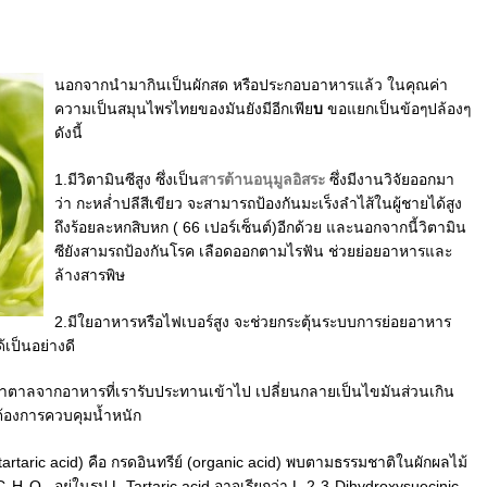
นอกจากนำมากินเป็นผักสด หรือประกอบอาหารแล้ว ในคุณค่า
ความเป็นสมุนไพรไทยของมันยังมีอีกเพีย
บ
ขอแยกเป็นข้อๆปล้องๆ
ดังนี้
1.มีวิตามินซีสูง ซึ่งเป็น
สารต้านอนุมูลอิสระ
ซึ่งมีงานวิจัยออกมา
ว่า กะหล่ำปลีสีเขียว จะสามารถป้องกันมะเร็งลำไส้ในผู้ชายได้สูง
ถึงร้อยละหกสิบหก ( 66 เปอร์เซ็นต์)อีกด้วย และนอกจากนี้วิตามิน
ซียังสามรถป้องกันโรค เลือดออกตามไรฟัน ช่วยย่อยอาหารและ
ล้างสารพิษ
2.มีใยอาหารหรือไฟเบอร์สูง จะช่วยกระตุ้นระบบการย่อยอาหาร
้เป็นอย่างดี
ละน้ำตาลจากอาหารที่เรารับประทานเข้าไป เปลี่ยนกลายเป็นไขมันส่วนเกิน
ต้องการควบคุมน้ำหนัก
(tartaric acid) คือ กรดอินทรีย์ (organic acid) พบตามธรรมชาติในผักผลไม้
C
H
O
อยู่ในรูป L-Tartaric acid อาจเรียกว่า L-2-3-Dihydroxysuecinic