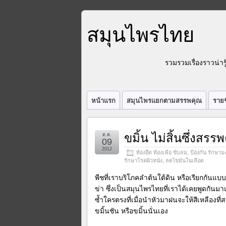
สมุนไพรไทย
รวมรวมเรื่องราวน่า
หน้าแรก
สมุนไพรแยกตามสรรพคุณ
รายช
ขมิ้น ไม่สิ้นซึ่งสรร
ต.ค.
09
2012
ท้องอืด ท้องเฟ้อ ขับลม
,
ป้องกัน รักษามะ
รักษาโรคผิวหนัง
,
ลดไขมันในเลือด
พืชที่เราบริโภคลำต้นใต้ดิน หรือเรียกกันแบบ
ข่า ซึ่งเป็นสมุนไพรไทยที่เราได้
เคยพูดกันมาแ
ซ้ำใครตรงที่
เมื่อนำหัวมาฝนจะให้สีเหลืองที่
ส
ขมิ้นชั
น หรือขมิ้นนั่นเอง