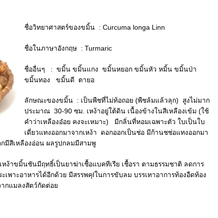
ชื่อวิทยาศาสตร์ของขมิ้น : Curcuma longa Linn
ชื่อในภาษาอังกฤษ : Turmaric
ชื่ออื่นๆ : ขมิ้น ขมิ้นแกง ขมิ้นหยอก ขมิ้นหัว หมิ้น ขมิ้นป่า
ขมิ้นทอง ขมิ้นดี ตายอ
ลักษณะของขมิ้น : เป็นพืชที่ไม่ท้อถอย (พืชล้มแล้วลุก) สูงไม่มาก
ประมาณ 30-90 ซม. เหง้าอยู่ใต้ดิน เนื้องข้างในสีเหลืองเข้ม (ใช้
คำว่าเหลืองอ๋อย คงจะเหมาะ) มีกลิ่นที่หอมเฉพาะตัว ใบเป็นใบ
เดี่ยวแทงออกมาจากเหง้า
ดอกออกเป็นช่อ มีก้านชช่อแทงออกมา
กมีสีเหลืองอ่อน ผลรูปกลมมีสามพู
เหง้าขมิ้นชันมีฤทธิ์เป็นยาฆ่
าเชื้อแบคทีเรีย เชื้อรา ตามธรรมชาติ ลดการ
เพาะอาหารได้อีกด้วย มีสรรพคุIในการขับลม บรรเทาอาการท้องอืดท้อง
จากแมลงสัตว์
กัดต่อย