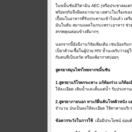
ในขมิ้นชันมีวิตามิน AEC (หรือประชาคมเศรษกิ
พร้อมๆกันจึงมีผลมากมาย เฉพาะในเรื่องของมะ
เปื้อนในอาหารที่รับประทานเข้าไปแล้ว เตรียม
มันในตับ สมานแผลในกระเพราะอาหาร ช่วยย่
สรรพคุณค่อนข้างดีมากๆ
นอกจากนี้ยังมีงานวิจัยเพิ่มเติม เช่นป้องกั
เป็ยาต้านเชื้อในผู้ป่วย HIV ย้ำนะครับว่าอยู
กับคนที่เป็นหวัด หรือแพ้อากาศบ่อยๆ
สูตรยาสมุนไพรไทยจากขมิ้นชัน
1.สูตรยาแก้โรคกระเพาะ แก้ท้องร่วง แก้ท้องอ
ให้ละเอียด เติมน้ำและคั้นแต่น้ำ รับประทานคร
2.สูตรยาภายนอก ทาแก้ผื่นคันโรคผิวหนัง แผล
จำนวน ป่นเป็นผงให้ละเอียด ใช้ทาตามบริเวณ
ข้อควรระวังในการใช้
เมื่อมีประโยชน์ ย่อมต