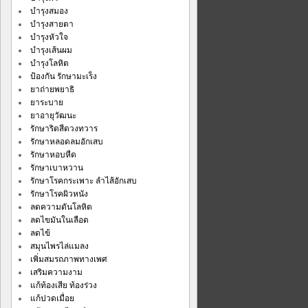
บำรุงสมอง
บำรุงสายตา
บำรุงหัวใจ
บำรุงเส้นผม
บำรุงโลหิต
ป้องกัน รักษามะเร็ง
ยาถ่ายพยาธิ
ยาระบาย
ยาอายุวัฒนะ
รักษาริดสีดวงทวาร
รักษาหลอดลมอักเสบ
รักษาหอบหืด
รักษาเบาหวาน
รักษาโรคกระเพาะ ลำไส้อักเสบ
รักษาโรคผิวหนัง
ลดความดันโลหิต
ลดไขมันในเลือด
ลดไข้
สมุนไพรไล่แมลง
เพิ่มสมรถภาพทางเพศ
เสริมความงาม
แก้ท้องเสีย ท้องร่วง
แก้ปวดเมื่อย