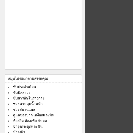
สมุนไพรแยกตามสรรพคุณ
ขับประจำเดือน
ขับปัสสาวะ
ขับสารพิษในร่างกาย
ช่วยควบคุมน้ำหนัก
ช่วยสมานแผล
ดูแลช่องปาก เหงือกและฟัน
ท้องอืด ท้องเฟ้อ ขับลม
บำรุงกระดูกและฟัน
บำรุงผิว