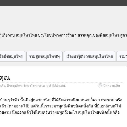
รู้ เกี่ยวกับ สมุนไพรไทย ประโยชน์ทางการรักษา สรรพคุณของพืชสมุนไพร สูต
ื่อพืชสมุนไพร
รวมสูตรสมุนไพรดีๆ
เรื่องน่ารู้เกี่ยวกับสมุนไพรไทย
รวมว
พคุณ
บน
เร็ง
,
พืชสมุนไพร
,
รักษาโรคกระเพาะ ลำไส้อักเสบ
,
ปิดความเห็น
ขมิ้น
ไม่
สิ้น
บ้านๆว่าหัว นั้นมีอยู่หลายชนิด ที่ได้รับความนิยมหน่อยก็พวก กระชาย หรือ
ซึ่ง
ล้ว (ตามอ่านได้) แต่วันนี้เราจะมาพูดถึงพืชชนิ
ดหนึ่งกัน ที่มีเอกลักษณ์ไม่
สรรพ
วยงาม นึกออกแล้วใช่ไหมครับว่าผมพูดถึ
งอะไร สมุนไพรไทยชนิดนั้นก็คือ