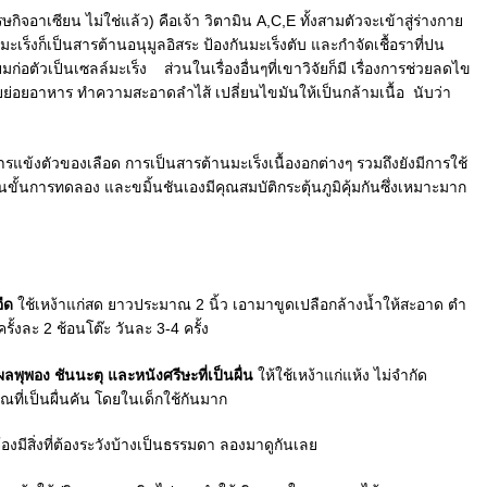
จอาเซียน ไม่ใช่แล้ว) คือเจ้า วิตามิน A,C,E ทั้งสามตัวจะเข้าสู่ร่างกาย
เร็งก็เป็นสารต้านอนุมูลอิสระ ป้องกันมะเร็งตับ และกำจัดเชื้อราที่ปน
ก่อตัวเป็นเซลล์มะเร็ง ส่วนในเรื่องอื่นๆที่เขาวิจัยก็มี เรื่องการช่วยลดไข
อยอาหาร ทำความสะอาดลำไส้ เปลี่ยนไขมันให้เป็นกล้ามเนื้อ นับว่า
นการแข้งตัวของเลือด การเป็นสารต้านมะเร็งเนื้องอกต่างๆ รวมถึงยังมีการใช้
่ในขั้นการทดลอง และขมิ้นชันเองมีคุณสมบัติกระตุ้นภูมิคุ้มกันซึ่งเหมาะมาก
ืด
ใช้เหง้าแก่สด ยาวประมาณ 2 นิ้ว เอามาขูดเปลือกล้างน้ำให้สะอาด ตำ
ั้งละ 2 ช้อนโต๊ะ วันละ 3-4 ครั้ง
พุพอง ชันนะตุ และหนังศรีษะที่เป็นผื่น
ให้ใช้เหง้าแก่แห้ง ไม่จำกัด
ที่เป็นผื่นคัน โดยในเด็กใช้กันมาก
้องมีสิ่งที่ต้องระวังบ้างเป็นธรรมดา ลองมาดูกันเลย