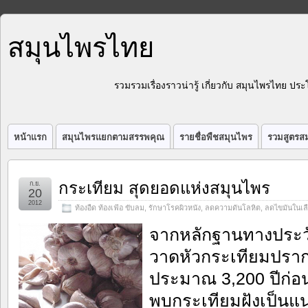
สมุนไพรไทย
รวมรวมเรื่องราวน่ารู้ เกี่ยวกับ สมุนไพรไทย 
หน้าแรก
สมุนไพรแยกตามสรรพคุณ
รายชื่อพืชสมุนไพร
รวมสูตรสม
กระเทียม สุดยอดแห่งสมุนไพร
ก.ย.
20
2012
ท้องอืด ท้องเฟ้อ ขับลม
,
รักษาโรคผิวหนัง
,
ลดความดันโลหิต
,
ลดไขมันในเล
จากหลักฐานทางประวั
วาดหัวกระเทียมปรากฏ
ประมาณ 3,200 ปีก่อน
พบกระเทียมฝังเป็น