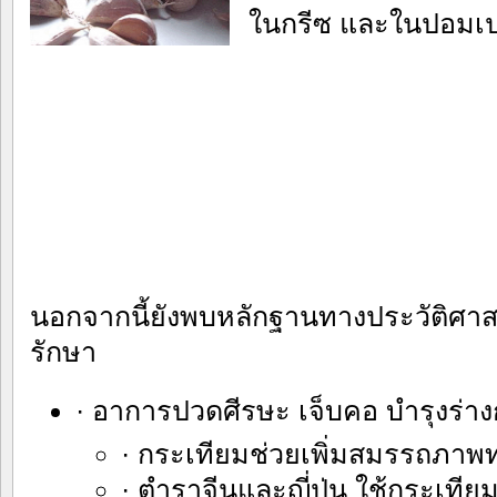
ในกรีซ และในปอมเป
นอกจากนี้ยังพบหลักฐานทางประวัติศาสตร
รักษา
· อาการปวดศีรษะ เจ็บคอ บำรุงร่าง
· กระเทียมช่วยเพิ่มสมรรถภาพ
· ตำราจีนและญี่ปุ่น ใช้กระเที