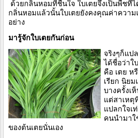
ด้วยกลิ่นหอมที่ชื่นใจ ใบเตยจึงเป็นพืชท
กลิ่นหอมแล้วนั้นใบเตยยังคงคุณค่าควา
อย่าง
มารู้จักใบเตยกันก่อน
จริงๆก็แปล
ได้ชื่อว่าใ
คือ เตย หร
เรียก นิยม
บางครั้งเห
แต่สาเหตุที
แปลกใจเท่
คนนำมาใช้
ของต้นเตยนั่นเอง