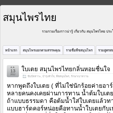
สมุนไพรไทย
รวมรวมเรื่องราวน่ารู้ เกี่ยวกับ สมุนไพรไทย 
หน้าแรก
สมุนไพรแยกตามสรรพคุณ
รายชื่อพืชสมุนไพร
รวมสูตรสม
ใบเตย สมุนไพรไทยกลิ่นหอมชื่นใจ
ต.ค.
13
2012
ขับปัสสาวะ
,
บำรุงหัวใจ
,
พืชสมุนไพร
,
รักษาเบาหวาน
หากพูดถึงใบเตย ( ที่ไม่ใช่นักร้อยค่ายอาร์
หลายคนคงเคยผ่านการทาน น้ำต้มใบเตยม
ถ้าแบบธรรมดา คือต้มน้ำใส่ใบเตยแล้วทา
แบบฮาร์ดคอร์หน่อยคือทานน้ำใบเตยกับ