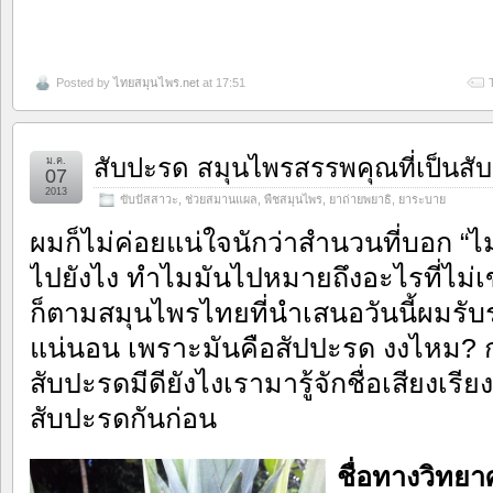
Posted by
ไทยสมุนไพร.net
at 17:51
สับปะรด สมุนไพรสรรพคุณที่เป็นสั
ม.ค.
07
2013
ขับปัสสาวะ
,
ช่วยสมานแผล
,
พืชสมุนไพร
,
ยาถ่ายพยาธิ
,
ยาระบาย
ผมก็ไม่ค่อยแน่ใจนักว่าสำนวนที่บอก “ไม่
ไปยังไง ทำไมมันไปหมายถึงอะไรที่ไม่เข
ก็ตามสมุนไพรไทยที่นำเสนอวันนี้ผมรับ
แน่นอน เพราะมันคือสัปปะรด งงไหม? ก่
สับปะรดมีดียังไงเรามารู้จักชื่อเสียง
สับปะรดกันก่อน
ชื่อทางวิทย