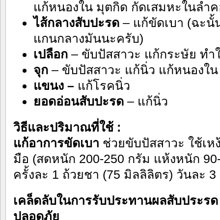
แก้หนองใน มุตกิด กัดเสมหะในลำค
ไส้กลางสับปะรด
– แก้ขัดเบา (ฉะนั้
แกนกลางมันนะครับ)
เปลือก
– ขับปัสสาวะ แก้กระษัย ทำใ
จุก
– ขับปัสสาวะ แก้นิ่ว แก้หนองใน
แขนง –
แก้โรคนิ่ว
ยอดอ่อนสับปะรด
– แก้นิ่ว
วิธีและปริมาณที่ใช้ :
แก้อาการขัดเบา
ช่วยขับปัสสาวะ ใช้เห
มือ (สดหนัก 200-250 กรัม แห้งหนัก 90-1
ครั้งละ 1 ถ้วยชา (75 มิลลิลิตร) วันละ 3
เคล็ดลับในการรับประทานผลสับประรด
ปลอดภัย