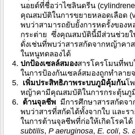
นอยด์ที่ชื่อว่าไซลินดรีน (cylindre
คุณสมบัติในการขยายหลอดเลือด (vas
พบว่าสามารถยับยั้งการหดรั้งของ
กระต่าย ซึ่งคุณสมบัตินี้มีส่วนช่
ดั่งเช่นที่พบว่าสารสกัดจากหญ้า
ในหนูทดลองได้
ปกป้องเซลล์สมอง
สารโครโมนที่พบ
ในการป้องกันเซลล์สมองถูกทำลายจา
เพิ่มประสิทธิภาพระบบภูมิคุ้มกัน
โพ
หญ้าคามีคุณสมบัติในการกระตุ้นภูมิ
ต้านจุลชีพ
มีการศึกษาสารสกัดจ
พบว่าสารที่สกัดได้ทั้งจากใบ และร
ในการต้านจุลชีพที่ก่อให้เกิดโรคได้ 
subtilis
,
P aeruginosa
,
E. coli
,
S. 