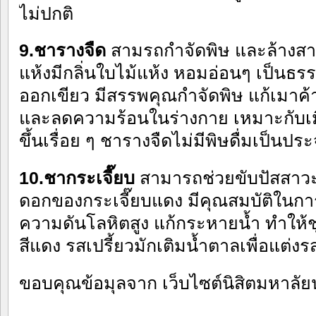
ไม่ปกติ
9.ชารางจืด
สามรถกำจัดพิษ และล้างส
แห้งมีกลิ่นใบไม้แห้ง หอมอ่อนๆ เป็นธร
ออกเขียว มีสรรพคุณกำจัดพิษ แก้เมาค้
และลดความร้อนในร่างกาย เหมาะกับเมื
ขึ้นเรื่อย ๆ ชารางจืดไม่มีพิษดื่มเป็นปร
10.ชากระเจี๊ยบ
สามารถช่วยขับปัสสาวะ
ดอกของกระเจี๊ยบแดง มีคุณสมบัติในก
ความดันโลหิตสูง แก้กระหายน้ำ ทำให้ชุ
สีแดง รสเปรี้ยวมักเติมน้ำตาลเพื่อแต่งร
ขอบคุณข้อมุลจาก เว็บไซต์นิสิตมหาลั