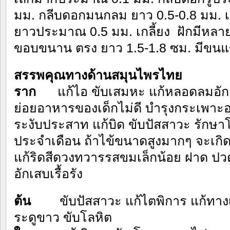
มม. กลีบดอกมนกลม ยาว 0.5-0.8 มม. เกส
ยาวประมาณ 0.5 มม. เกลี้ยง ฝักมีหลาย
ขอบขนาน ตรง ยาว 1.5-1.8 ซม. มีขน
สรรพคุณทางด้านสมุนไพรไทย
ราก
แก้ไอ ขับเสมหะ แก้หลอดลมอักเส
ย่อยอาหารของเด็กไม่ดี บำรุงกระเพาะ
ระงับประสาท แก้บิด ขับปัสสาวะ
ประจำเดือน ถ้าไข้ขนาดสูงมากๆ จะเกิด
แก้ริดสีดวงทวารรสขมเล็กน้อย ฝาด ป
อักเสบเรื้อรัง
ต้น
ขับปัสสาวะ แก้ไตพิการ แก้ทางเด
ระดูขาว ขับโลหิต