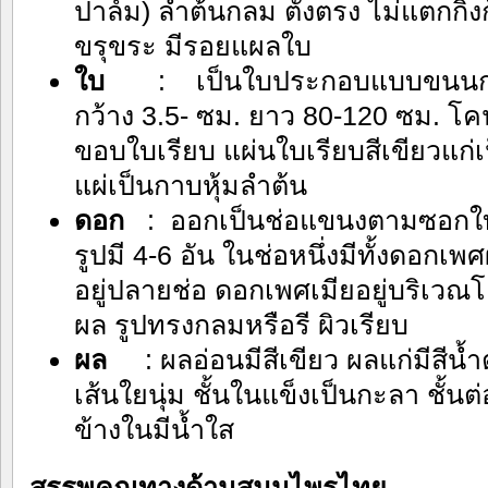
ปาล์ม) ลำต้นกลม ตั้งตรง ไม่แตกกิ่ง
ขรุขระ มีรอยแผลใบ
ใบ
: เป็นใบประกอบแบบขนนก ออก
กว้าง 3.5- ซม. ยาว 80-120 ซม.
ขอบใบเรียบ แผ่นใบเรียบสีเขียวแก่
แผ่เป็นกาบหุ้มลำต้น
ดอก
: ออกเป็นช่อแขนงตามซอกใบ 
รูปมี 4-6 อัน ในช่อหนึ่งมีทั้งดอกเพ
อยู่ปลายช่อ ดอกเพศเมียอยู่บริเวณ
ผล รูปทรงกลมหรือรี ผิวเรียบ
ผล
: ผลอ่อนมีสีเขียว ผลแก่มีสีน้ำ
เส้นใยนุ่ม ชั้นในแข็งเป็นกะลา ชั้นต
ข้างในมีน้ำใส
สรรพคุณทางด้านสมุนไพรไทย