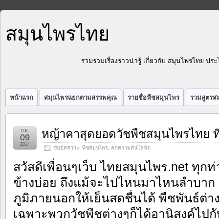
สมุนไพรไทย
รวมรวมเรื่องราวน่ารู้ เกี่ยวกับ สมุนไพรไทย 
หน้าแรก
สมุนไพรแยกตามสรรพคุณ
รายชื่อพืชสมุนไพร
รวมสูตรสม
หญ้าคาสุดยอดวัชพืชสมุนไพรไทย ที่
ก.ย.
09
2014
ขับปัสสาวะ
,
พืชสมุนไพร
,
ลดความดันโลหิต
สวัสดีเพื่อนๆเว็บ ไทยสมุนไพร.net ทุกท
ข้างบ่อย ถึงแม้จะไปไหนมาไหนลำบาก แต
ภูมิภายนอกให้เย็นสดชื่นได้ พืชพันธ์ต่า
เฉพาะพวกวัชพืชต่างๆก็ได้อานิสงค์ไปก