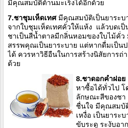
มีคุณสมบัติต้านมะเร็งได้อีกด้วย
7.ชาชุมเห็ดเทศ
มีคุณสมบัติเป็นยาระบา
จากใบชุมเห็ดเทศคั่วให้แห้ง แล้วบดเป็น
ชาเป็นสีน้ำตาลมีกลิ่นหอมของใบไม้คั่ว 
สรรพคุณเป็นยาระบาย แต่หากดื่มเป็นป
ได้ ควรหาวิธีอืนในการสร้างนิสัยการถ่า
ด้วย
8.ชาดอกคำฝอย
หาซื้อได้ทั่วไ
ลักษณะสีของชา ม
ชื่นใจ มีคุณสมบั
เหงื่อ เป็นยาระบ
ขับระดู ระงับอา