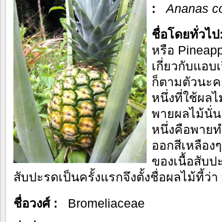
:
Ananas c
ชื่อโดยทั่วไ
หรือ Pineap
เกี่ยวกับแอบเ
ก็ตามตัวนะคร
หนึ่งที่ใช้ผล
พายผลไม้นั่น
หนึ่งคือพาย
ออกสีเหลืองๆ
ของเนื้อสับปะ
สับปะรดเป็นครั้งแรกจึงตั้งชื่อผลไม้ที้ว่
ชื่อวงศ์ :
Bromeliaceae