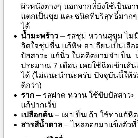
ผิวหนังต่างๆ นอกจากที่ยังใช้เป็นอา
แตกเป็นขุย และชนิดที่บริสุทธิ์มาก
ได้
น้ำมะพร้าว
– รสชุ่ม หวานสุขุม ไม่
จิตใจชุ่มชื่น แก้พิษ อาเจียนเป็นเลื
ปัสสาวะ แก้นิ่ว ในอดีตยามจำเป็น 
ประมาณ 7 เดือน เคยใช้ฉีดเข้าเส้น
ได้ (ไม่แนะนำนะครับ ปัจจุบันนี้ให้
ดีกว่า)
ราก
– รสฝาด หวาน ใช้ขับปัสสาวะ แ
แก้ปากเจ็บ
เปลือกต้น
– เผาเป็นเถ้า ใช้ทาแก้หิ
สารสีน้ำตาล
– ไหลออกมาแข็งตัวที่ใต