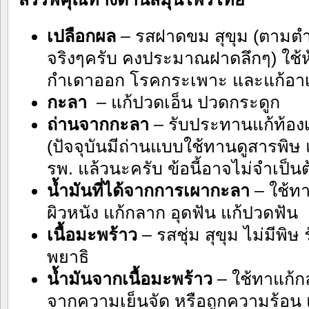
เปลือกผล
– รสฝาดขม สุขุม (ตามต
จริงๆครับ คงประมาณฝาดลึกๆ) ใช้ห
กำเดาออก โรคกระเพาะ และแก้อาเ
กะลา
– แก้ปวดเอ็น ปวดกระดูก
ถ่านจากกะลา
– รับประทานแก้ท้องเ
(ปัจจุบันมีถ่านแบบใช้ทานดูสารพิษ แก
รพ. แล้วนะครับ ข้อนี้อาจไม่จำเป็น
น้ำมันที่ได้จากการเผากะลา
– ใช้ท
ผิวหนัง แก้กลาก อุดฟัน แก้ปวดฟัน
เนื้อมะพร้าว
– รสชุ่ม สุขุม ไม่มีพิ
พยาธิ
น้ำมันจากเนื้อมะพร้าว
– ใช้ทาแก้ก
จากความเย็นจัด หรือถูกความร้อน