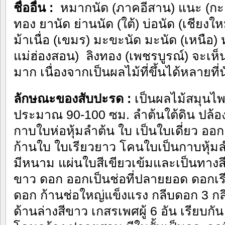
ชื่ออื่น :
หมากนัด (ภาคอีสาน) แนะ (กะเห
ทอง ยานัด ย่านนัด (ใต้) บ่อนัด (เชียงใ
ม้าเนื่อ (เขมร) มะขะนัด มะนัด (เหนือ) ห
แม่ฮ่องสอน) ลิงทอง (เพชรบูรณ์) จะเห็น
มาก เนื่องจากเป็นผลไม้ที่ขึ้นได้หลายที่น
ลักษณะของสับปะรด :
เป็นผลไม้สมุนไพร 
ประมาณ 90-100 ซม. ลำต้นใต้ดิน ปล้องสั
กาบใบห่อหุ้มลำต้น ใบ เป็นใบเดี่ยว ออกเ
ก้านใบ ใบเรียวยาว โคนใบเป็นกาบหุ้
มีหนาม แผ่นใบสีเขียวเข้มและเป็นทางสี
ขาว ดอก ออกเป็นช่อที่ปลายยอด ดอกเร
ดอก ก้านช่อใหญ่แข็งแรง กลีบดอก 3 กล
ด้านล่างสีขาว เกสรเพศผู้ 6 อัน เรียบกัน