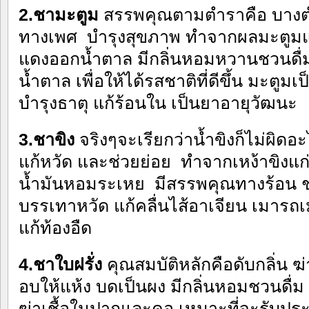
2.ชามะตูม
สรรพคุณตามตำราคือ บาง
ทางเพศ บำรุงสุขภาพ ทำจากผลมะตูมแก่
แดงออกน้ำตาล มีกลิ่นหอมหวานชวนดื่ม
น้ำตาล เพื่อให้ได้รสชาติที่ดีขึ้น มะตูม
บำรุงธาตุ แก้ร้อนใน เป็นยาอายุวัฒนะ
3.ชาขิง
จริงๆจะเรียกว่าน้ำขิงก็ไม่ผิดอ
แก้หวัด และช่วยย่อย ทำจากเหง้าขิงแก่ ท
น้ำมันหอมระเหย มีสรรพคุณทางร้อน ช
บรรเทาหวัด แก้คลื่นไส้อาเจียน เมารถ
แก้ท้องอืด
4.ชาใบฝรั่ง
คุณสมบัติหลักคือดับกลิ่น ฆ
อบให้แห้ง บดเป็นผง มีกลิ่นหอมชวนดื่ม 
ฆ่าเชื้อในปากและคอ เหมาะที่จะรับป