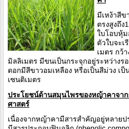
มีเหง้าสีขา
ตรงสูงถึง
ใบโอบหุ้ม
ตัวใบจะเ
เมตร กว้
มิลลิเมตร มีขนเป็นกระจุกอยู่ระหว่า
ดอกมีสีขาวอมเหลือง หรือเป็นสีม่วง เ
เซนติเมตร
ประโยชน์ด้านสมุนไพรของหญ้าคาจาก
ศาสตร์
เนื่องจากหญ้าคามีสารสำคัญอยู่หลา
มีสารประกอบฟินอลิก (phenolic comp