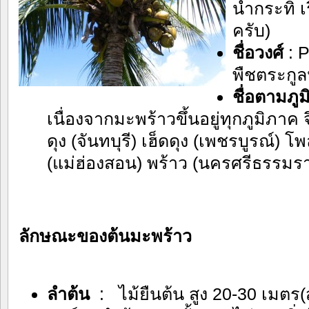
น้ำกระทิ 
ครับ)
ชื่อวงศ์
: P
พืชตระกูล
ชื่อ
ตามภูม
เนื่องจากมะพร้าวขึ้นอยู่ทุกภูมิภาค จึ
ดุง (จันทบุรี) เฮ็ดดุง (เพชรบูรณ์) 
(แม่ฮ่องสอน) พร้าว (นครศรีธรรมร
ลักษณะของต้
ลำต้น
: ไม้ยืนต้น สูง 20-30 เมตร(ส