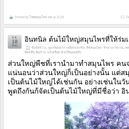
Posted by
ไทยสมุนไพร.net
at 11:23
Ta
อินทนิล ต้นไม้ใหญ่สมุนไพรที่ให้ร่ม
ธ.ค.
18
2012
ขับปัสสาวะ
,
ดูแลช่องปาก เหงือกและฟัน
,
พืชสมุนไพร
,
รักษาเบาหวาน
,
ลด
ท้องเสีย ท้องร่วง
,
แก้เครียด ช่วยให้นอนหลับ
ส่วนใหญ่พืชที่เรานำมาทำสมุนไพร คนจะน
แน่นอนว่าส่วนใหญ่ก็เป็นอย่างนั้น แต่
เป็นต้นไม้ใหญ่ได้เช่นกัน อย่างเช่นในวั
พูดถึงกันก้จัดเป็นต้นไม้ใหญ่ที่มีชื่อว่า อ