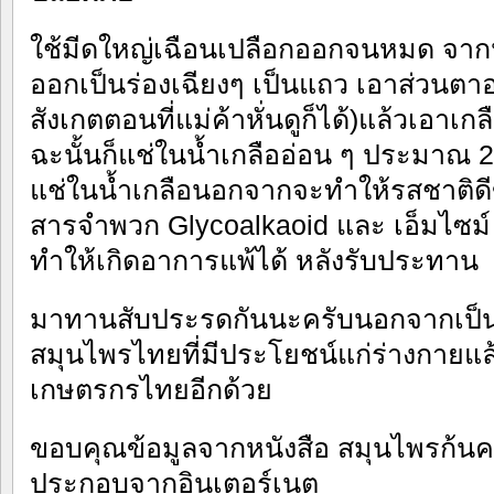
ใช้มีดใหญ่เฉือนเปลือกออกจนหมด จากนั
ออกเป็นร่องเฉียงๆ เป็นแถว เอาส่วนตาอ
สังเกตตอนที่แม่ค้าหั่นดูก็ได้)แล้วเอาเก
ฉะนั้นก็แช่ในน้ำเกลืออ่อน ๆ ประมาณ 
แช่ในน้ำเกลือนอกจากจะทำให้รสชาติดีข
สารจำพวก Glycoalkaoid และ เอ็มไซม์ บ
ทำให้เกิดอาการแพ้ได้ หลังรับประทาน
มาทานสับประรดกันนะครับนอกจากเป็นผล
สมุนไพรไทยที่มีประโยชน์แก่ร่างกายแล
เกษตรกรไทยอีกด้วย
ขอบคุณข้อมูลจากหนังสือ สมุนไพรก้นคร
ประกอบจากอินเตอร์เนต