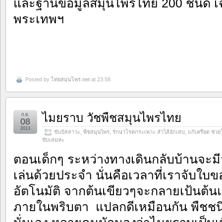
และฐานข้อมูลสมุนไพรไทย 200 ชนิด เฉ
พระเทพฯ
Posted by
ไทยสมุนไพร.net
at 23:58
ไมยราบ วัชพืชสมุนไพรไทย
ก.ย.
08
2013
ขับปัสสาวะ
,
พืชสมุนไพร
,
รักษาโรคกระเพาะ ลำไส้อักเสบ
,
แก้เครียด ช่ว
ขับเสมหะ
ตอนเด็กๆ ระหว่างทางเดินกลับบ้านจะมีว
เล่นด้วยประจำ นั่นคือเวลาที่เราจับใบ
อัตโนมัติ จากต้นเขียวๆจะกลายเป้นต้น
ภายในพริบตา แปลกดีเหมือนกัน พืชชนิด