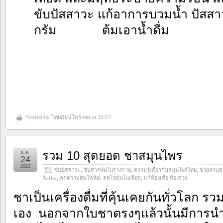
ขับปัสสาวะ แก้อาการบวมน้ำ ปัสสาว
กรัม ต้มเอาน้ำดื่ม
Posted by
ไทยสมุนไพร.net
at 15:57
รวม 10 สุดยอด ชาสมุนไพร
ธ.ค.
24
2013
ขับปัสสาวะ
,
ขับสารพิษในร่างกาย
,
ความรู้เกี่ยวกับสมุนไพรไทย
,
ช่วยควบคุ
วัฒนะ
,
ลดความดันโลหิต
,
ลดไขมันในเลือด
,
แก้ท้องเสีย ท้องร่วง
ชาเป็นเครื่องดื่มที่คุ้นเคยกันทั่วโลก
เอง นอกจากใบชาตรงๆแล้วนั้นมีการนำ