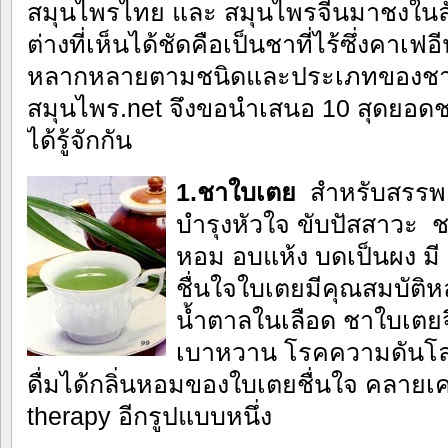
สมุนไพรไทย และ สมุนไพรจีนมาชงใน
ต่างที่เห็นได้ชัดคือเป็นชาที่ไร้ซึ่งคาเ
หลากหลายตามชนิดและประเภทของชา ว
สมุนไพร.net จึงขอนำเสนอ 10 สุดยอด
ได้รู้จักกัน
1.ชาใบเตย
สำหรับสรรพค
บำรุงหัวใจ ขับปัสสาวะ
หอม อบแห้ง บดเป็นผง มี 
ชื่นใจใบเตยมีคุณสมบัติห
น้ำตาลในเลือด ชาใบเตยจ
เบาหวาน โรคความดันโลห
ดื่มได้กลิ่นหอมของใบเตยชื่นใจ คลายเค
therapy อีกรูปแบบหนึ่ง