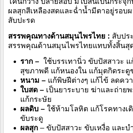
โคนกว้าง ปลายสอบ มีใบสั้นเป็นกระจุกท
ผลสุกสีเหลืองสดและฉ่ำน้ำมีตาอยู่รอบ
สับปะรด
สรรพคุณทางด้านสมุนไพรไทย :
สับประ
สรรพคุณด้านสมุนไพรไทยแทบทั้งสิ้นสุด
ราก –
ใช้บรรเทานิ่ว ขับปัสสาวะ แก
สุขภาพดี แก้หนองใน แก้มุตกิดระดูข
หนาม –
แก้พิษฝีต่างๆ แก้ไข้ ลดคว
ใบสด –
เป็นยาระบาย ฆ่าและถ่ายพย
แก้กระษัย
ผลดิบ –
ใช้ห้ามโลหิต แก้โรคทางเด
ขับระดู
ผลสุก
– ขับปัสสาวะ ขับเหงื่อ และบ