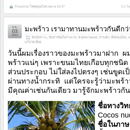
Posted by
ไทยสมุนไพร.net
at 19:37
Ta
มะพร้าว เรามาทานมะพร้าวกันดีกว่
ธ.ค.
03
2013
ขับปัสสาวะ
,
ขับสารพิษในร่างกาย
,
ช่วยสมานแผล
,
บำรุงผิว
,
พืชสมุนไพร
,
แ
แก้ปวดเมื่อย
วันนี้ผมเรื่องราวของมะพร้าวมาฝาก ผมเ
พร้าวแน่ๆ เพราะขนมไทยเกือบทุกชนิด จ
ส่วนประกอบ ไม่ใส่ลงไปตรงๆ เช่นขูดเป
ผ่านทางน้ำกระทิ แต่ใครจะรู้ว่ามะพร้าว
มีคุณค่าเช่นกันเดียว มารู้จักมะพร้าวก
ชื่อทางวิ
Cocos nuci
ชื่อในภาษ