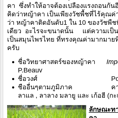
คา ซึ่งทำให้อาจต้องเปลืองแรงถอนกัน
คิดว่าหญ้าคา เป็นเพียงวัชพื้ชที่ไร้คุณ
ว่า หญ้าคาติดอันดับ1 ใน 10 ของวัชพืชท
เดียว อะไรจะขนาดนั้น แต่ความเป็นจร
เป็นสมุนไพรไทย ที่ทรงคุณค่ามากมายที
ครับ
ชื่อวิทยาศาสตร์ของหญ้าคา
Imp
P.Beauv
ชื่อวงศ์ Poaceae ห
ชืออื่นๆตามภูมิภาค คาหลว
ลาแล , ลาลาง มลายู และ เก้อฮี (กะเ
ลักษณะท
คา