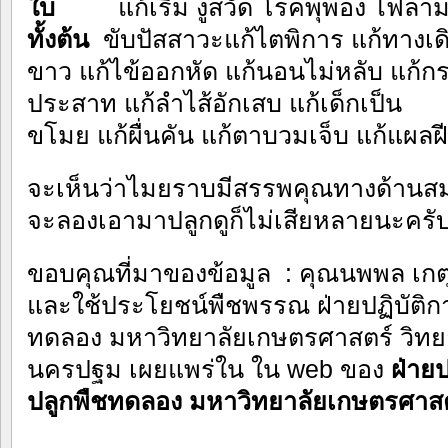
ใบ
แก้เริม งูสวัด โรคพุพอง ไฟลาม
ทั้งต้น
ขับปัสสาวะแก้ไตพิการ แก้ทางเดิ
ขาว แก้ไข้ออกหัด แก้นอนไม่หลับ แก้
ประสาท แก้ลำไส้อักเสบ แก
ขโมย แก้ผื่นคัน แก้ตาบวมเจ็บ แก้แผลฝี
จะเห็นว่าไมยราบมีสรรพคุณทางด้านส
จะลองเอามาปลูกดูก็ไม่เสียหลายนะครั
ขอบคุณที่มาของข้อมูล : คุณนพพล เกต
และใช้ประโยชน์พืชพรรณ ฝ่ายปฏิบัติกา
ทดลอง มหาวิทยาลัยเกษตรศาสตร์ วิท
นครปฐม เผยแพร่ใน ใน web ของ
ฝ่ายป
ปลูกพืชทดลอง มหาวิทยาลัยเกษตรศาสต