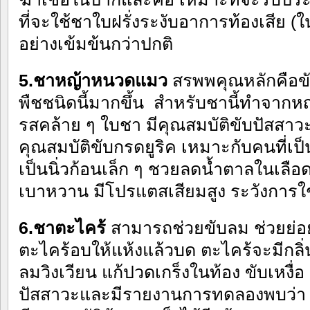
ที่จะใช้ชาใบฝรั่งระงับอาการท้องเสีย (ใน
อย่างเข้มข้นกว่าปกติ
5.ชาหญ้าหนวดแมว
สรพพคุณหลักคือขับ
พืชชนิดนี้มากขึ้น สำหรับชานี้ทำจาก
รสคล้าย ๆ ใบชา มีคุณสมบัติขับปัสสาวะ ข
คุณสมบัติขับกรดยูริค เหมาะกับคนที่เป
เป็นนิ่วก้อนเล็ก ๆ ชวยลดน้ำตาลในเลือ
เบาหวาน มีโปรแตสเสียมสูง ระวังการใช
6.ชาตะไคร้
สามารถช่วยขับลม ช่วยย่
ตะไคร้อบให้แห้งแล้วบด ตะไคร้จะมีกลิ
ลมวิงเวียน แก้ปวดเกร็งในท้อง ขับเหงื่อ 
ปัสสาวะและมีรายงานการทดลองพบว่า ต