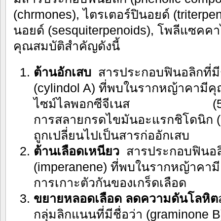
(chrmones), ไตรเตอร์ปินอยด์ (triterpen
นอยด์ (sesquiterpenoids), โพลีแซคคาไ
คุณสมบัติสำคัญดังนี้
ต้านอักเสบ
สารประกอบฟินอลิกที่มี
(cylindol A) ที่พบในรากหญ้าคามีคุ
ไซม์ไลพอกซีจีเนส (5-lipo
การสลายกรดไขมันอะแรกชิโดนิก (ar
ถูกเปลี่ยนไปเป็นสารก่ออักเสบ
ต้านเลือดเหนียว
สารประกอบฟินอลิกท
(imperanene) ที่พบในรากหญ้าคามีค
การเกาะตัวกันของเกร็ดเลือด
ขยายหลอดเลือด ลดความดันโลหิต
กลุ่มลิกแนนที่มีชื่อว่า (graminone