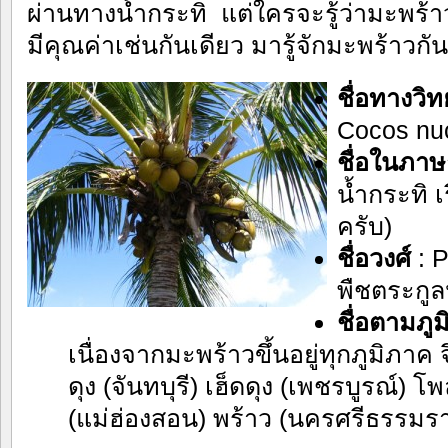
ผ่านทางน้ำกระทิ แต่ใครจะรู้ว่ามะพร้าว
มีคุณค่าเช่นกันเดียว มารู้จักมะพร้าวก
ชื่อทางวิ
Cocos nuci
ชื่อในภาษ
น้ำกระทิ 
ครับ)
ชื่อวงศ์
: P
พืชตระกูล
ชื่อ
ตามภูม
เนื่องจากมะพร้าวขึ้นอยู่ทุกภูมิภาค จึ
ดุง (จันทบุรี) เฮ็ดดุง (เพชรบูรณ์) 
(แม่ฮ่องสอน) พร้าว (นครศรีธรรมร