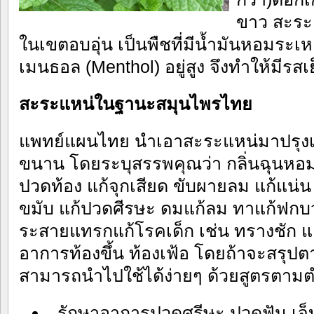
ขาว สะระแ
ในเขตอบอุ่น เป็นพืชที่มีน้ำมันหอมระ
เมนธอล (Menthol) อยู่สูง จึงทำให้มีรสเย
สะระแหน่ในฐานะสมุนไพรไทย
แพทย์แผนไทย นำเอาสะระแหน่มาปรุงเ
ขนาน โดยระบุสรรพคุณว่า กลิ่นฉุนหอม
ปวดท้อง แก้จุกเสียด ขับผายลม แก้แน่น
ขมับ แก้ปวดศีรษะ ดมแก้ลม ทาแก้ฟกบว
ระสายแทรกแก้โรคเด็ก เช่น ทรางชัก แ
อาการท้องขึ้น ท้องเฟ้อ โดยถ้าจะสรุปต
สามารถนำไปใช้ได้ง่ายๆ ด้วยสูตรตามต
รักษาอาการปวดศรีษะ ปวดฟัน เจ็บค