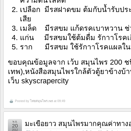
เปลือก มีรสฝาดขม ต้มกับน้ำรับปร
เสีย
เมล็ด มีรสขม แก้ดรคเบาหวาน ช
แก่น มีรสขมใช้ต้มดื่ม รักาาโรคเก
ราก มีรสขม ใช้รักาาโรคแผลใ
ขอบคุณข้อมูลจาก เว้บ สมุนไพร 200 ช
เทพ),หนังสือสมุนไพรใกล้ตัวตู้ยาข้างบ
เว็บ skyscrapercity
Posted by
ไทยสมุนไพร.net
at 09:49
มะเขือยาว สมุนไพรมากคุณค่าทาง
พ.ย.
20
2012