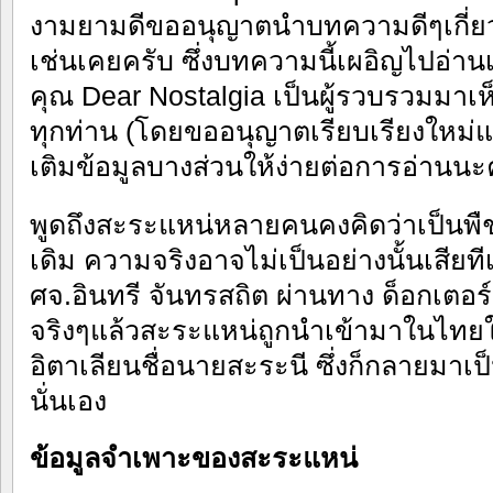
งามยามดีขออนุญาตนำบทความดีๆเกี่
เช่นเคยครับ ซึ่งบทความนี้เผอิญไปอ่า
คุณ Dear Nostalgia เป็นผู้รวบรวมมา
ทุกท่าน (โดยขออนุญาตเรียบเรียงใหม่แ
เติมข้อมูลบางส่วนให้ง่ายต่อการอ่านนะ
พูดถึงสะระแหน่หลายคนคงคิดว่าเป็นพื
เดิม ความจริงอาจไม่เป็นอย่างนั้นเสียท
ศจ.อินทรี จันทรสถิต ผ่านทาง ด็อกเตอ
จริงๆแล้วสะระแหน่ถูกนำเข้ามาในไทย
อิตาเลียนชื่อนายสะระนี ซึ่งก็กลายมาเ
นั่นเอง
ข้อมูลจำเพาะของสะระแหน่