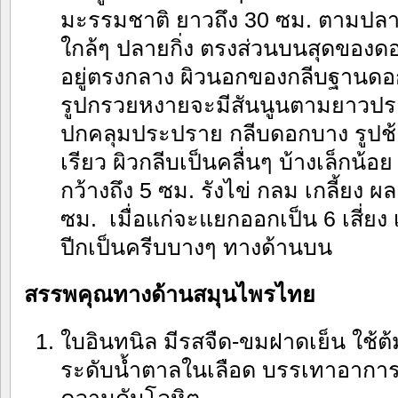
มะรรมชาติ ยาวถึง 30 ซม. ตามปลา
ใกล้ๆ ปลายกิ่ง ตรงส่วนบนสุดของดอก
อยู่ตรงกลาง ผิวนอกของกลีบฐานดอกซ
รูปกรวยหงายจะมีสันนูนตามยาวปรา
ปกคลุมประปราย กลีบดอกบาง รูปช้อ
เรียว ผิวกลีบเป็นคลื่นๆ บ้างเล็กน้อย 
กว้างถึง 5 ซม. รังไข่ กลม เกลี้ยง ผล
ซม. เมื่อแก่จะแยกออกเป็น 6 เสี่ยง เ
ปีกเป็นครีบบางๆ ทางด้านบน
สรรพคุณทางด้านสมุนไพรไทย
ใบอินทนิล มีรสจืด-ขมฝาดเย็น ใช้ต้
ระดับน้ำตาลในเลือด บรรเทาอากา
ความดันโลหิต