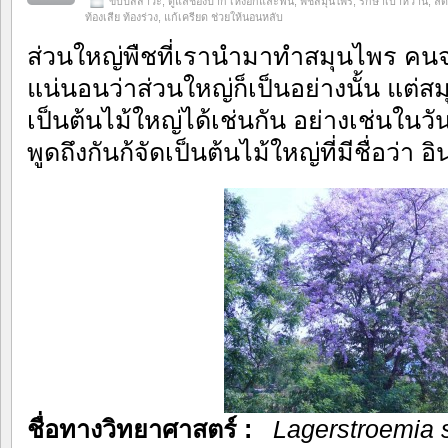
ขับปัสสาวะ
,
ดูแลช่องปาก เหงือกและฟัน
,
พืชสมุนไพร
,
รักษาเบาหวาน
,
ลด
ท้องเสีย ท้องร่วง
,
แก้เครียด ช่วยให้นอนหลับ
ส่วนใหญ่พืชที่เรานำมาทำสมุนไพร คนจะน
แน่นอนว่าส่วนใหญ่ก็เป็นอย่างนั้น แต่
เป็นต้นไม้ใหญ่ได้เช่นกัน อย่างเช่นในวั
พูดถึงกันก้จัดเป็นต้นไม้ใหญ่ที่มีชื่อว่า อ
ชื่อทางวิทยาศาสตร์ :
Lagerstroemia 