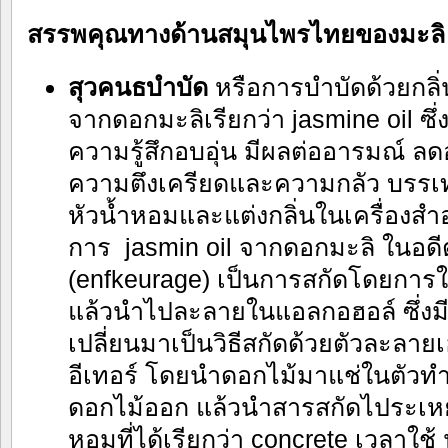
สรรพคุณทางด้านสมุนไพรไทยของมะลิ
สุวคนธบำบัด
หรือการบำบัดด้วยกล
จากดอกมะลิเรียกว่า jasmine oil ซึ่
ความรู้สึกอบอุ่น มีผลต่ออารมณ์ ล
ความตึงเครียดและความกลัว บรรเ
หัวน้ำหอมและแต่งกลิ่นในเครื่องส
การ jasmin oil จากดอกมะลิ ในอดี
(enfkeurage) เป็นการสกัดโดยการใช้
แล้วนำไปละลายในแอลกอฮอล์ ซึ่งมีขั
เปลี่ยนมาเป็นวิธีสกัดด้วยตัวละลาย
อีเทอร์ โดยนำดอกไม้มาแช่ในตัวท
ดอกไม้ออก แล้วนำสารสกัดไประเ
หอมที่ได้เรียกว่า concrete เวลา