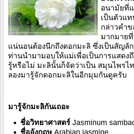
อนามัยที่
เป็นตัวแ
กล่าวคำข
มากมายที่ม
แน่นอนต้องนึกถึงดอกมะลิ ซึ่งเป็นสัญลั
ท่านนำมามอบให้แม่เพื่อเป็นการแสดงถ
รู้หรือไม่ มะลินั้นก็จัดว่าเป็น สมุนไพร
ลองมารู้จักดอกมะลิในอีกมุมกันดูครับ
มารู้จักมะลิกันเถอะ
ชื่อวิทยาศาสตร์
Jasminum sambac
ชื่ออังกฤษ
Arabian jasmine