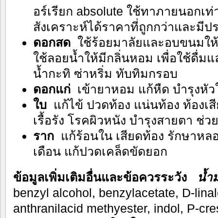
อร์เรียก absolute ใช้ทาภายนอกเท่า
สังเคราะห์ได้ราคาที่ถูกกว่าและมีป
ดอกสด
ใช้ร้อยมาลัยและอบขนมให้
ใช้ลอยน้ำให้มีกลิ่นหอม เพื่อใช้ดื
น้ำกะทิ ซ่าหริ่ม ทับทิมกรอบ
ดอกแก่
เข้ายาหอม แก้หืด บำรุงหัว
ใบ
แก้ไข้ ปวดท้อง แน่นท้อง ท้อง
เรื้อรัง โรคผิวหนัง บำรุงสายตา ช่ว
ราก
แก้ร้อนใน เสียดท้อง รักษาห
เดือน แก้ปวดเคล็ดขัดยอก
ข้อมูลเพิ่มเติมอื่นและข้อควรระวัง
น้ำ
benzyl alcohol, benzylacetate, D-linal
anthranilacid methyester, indol, P-cres