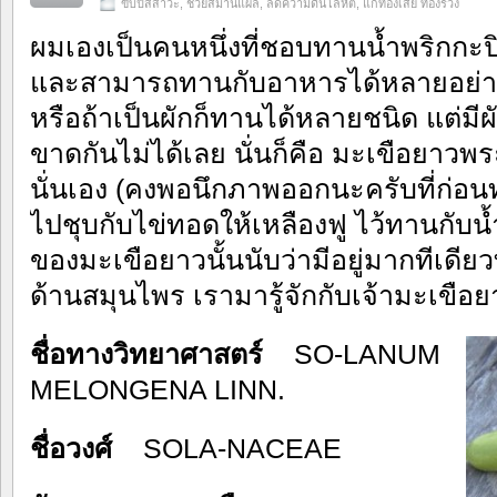
ขับปัสสาวะ
,
ช่วยสมานแผล
,
ลดความดันโลหิต
,
แก้ท้องเสีย ท้องร่วง
ผมเองเป็นคนหนึ่งที่ชอบทานน้ำพริกกะปิ
และสามารถทานกับอาหารได้หลายอย่าง อ
หรือถ้าเป็นผักก็ทานได้หลายชนิด แต่มีผักอ
ขาดกันไม่ได้เลย นั่นก็คือ มะเขือยาวพระ
นั่นเอง (คงพอนึกภาพออกนะครับที่ก่
ไปชุบกับไข่ทอดให้เหลืองฟู ไว้ทานกับน้
ของมะเขือยาวนั้นนับว่ามีอยู่มากทีเดี
ด้านสมุนไพร เรามารู้จักกับเจ้ามะเขื
ชื่อทางวิทยาศาสตร์
SO-LANUM
MELONGENA LINN.
ชื่อวงศ์
SOLA-NACEAE