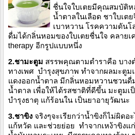
ชื่นใจใบเตยมีคุณสมบัติห
น้ำตาลในเลือด ชาใบเตยจ
เบาหวาน โรคความดันโลห
ดื่มได้กลิ่นหอมของใบเตยชื่นใจ คลายเค
therapy อีกรูปแบบหนึ่ง
2.ชามะตูม
สรรพคุณตามตำราคือ บาง
ทางเพศ บำรุงสุขภาพ ทำจากผลมะตูมแก่
แดงออกน้ำตาล มีกลิ่นหอมหวานชวนดื่ม
น้ำตาล เพื่อให้ได้รสชาติที่ดีขึ้น มะตูม
บำรุงธาตุ แก้ร้อนใน เป็นยาอายุวัฒนะ
3.ชาขิง
จริงๆจะเรียกว่าน้ำขิงก็ไม่ผิดอ
แก้หวัด และช่วยย่อย ทำจากเหง้าขิงแก่ ท