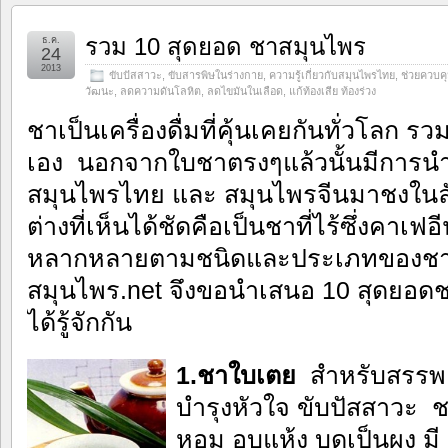
รวม 10 สุดยอด ชาสมุนไพร
ธ.ค.
24
2013
ขับปัสสาวะ
,
ขับสารพิษในร่างกาย
,
ความรู้เกี่ยวกับสมุนไพรไทย
,
ช่วยควบคุ
วัฒนะ
,
ลดความดันโลหิต
,
ลดไขมันในเลือด
,
แก้ท้องเสีย ท้องร่วง
ชาเป็นเครื่องดื่มที่คุ้นเคยกันทั่วโลก
เอง นอกจากใบชาตรงๆแล้วนั้นมีการนำ
สมุนไพรไทย และ สมุนไพรจีนมาชงใน
ต่างที่เห็นได้ชัดคือเป็นชาที่ไร้ซึ่งคาเ
หลากหลายตามชนิดและประเภทของชา ว
สมุนไพร.net จึงขอนำเสนอ 10 สุดยอด
ได้รู้จักกัน
1.ชาใบเตย
สำหรับสรรพค
บำรุงหัวใจ ขับปัสสาวะ
หอม อบแห้ง บดเป็นผง มี 