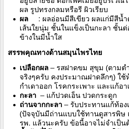
อยู่ปลายช่อ ดอกเพศเมียอยู่บริเวณ
ผล รูปทรงกลมหรือรี ผิวเรียบ
ผล
: ผลอ่อนมีสีเขียว ผลแก่มีสีน้ำ
เส้นใยนุ่ม ชั้นในแข็งเป็นกะลา ชั้นต
ข้างในมีน้ำใส
สรรพคุณทางด้านสมุนไพรไทย
เปลือกผล
– รสฝาดขม สุขุม (ตามต
จริงๆครับ คงประมาณฝาดลึกๆ) ใช้ห
กำเดาออก โรคกระเพาะ และแก้อาเ
กะลา
– แก้ปวดเอ็น ปวดกระดูก
ถ่านจากกะลา
– รับประทานแก้ท้องเ
(ปัจจุบันมีถ่านแบบใช้ทานดูสารพิษ แก
รพ. แล้วนะครับ ข้อนี้อาจไม่จำเป็น