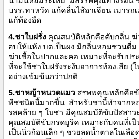
น้ำมันหอมระเหย มีสรรพคุณทางร้อน ช
บรรเทาหวัด แก้คลื่นไส้อาเจียน เมารถ
แก้ท้องอืด
4.ชาใบฝรั่ง
คุณสมบัติหลักคือดับกลิ่น ฆ
อบให้แห้ง บดเป็นผง มีกลิ่นหอมชวนดื่ม 
ฆ่าเชื้อในปากและคอ เหมาะที่จะรับป
ที่จะใช้ชาใบฝรั่งระงับอาการท้องเสีย (ใน
อย่างเข้มข้นกว่าปกติ
5.ชาหญ้าหนวดแมว
สรพพคุณหลักคือขับ
พืชชนิดนี้มากขึ้น สำหรับชานี้ทำจาก
รสคล้าย ๆ ใบชา มีคุณสมบัติขับปัสสาวะ ข
คุณสมบัติขับกรดยูริค เหมาะกับคนที่เป
เป็นนิ่วก้อนเล็ก ๆ ชวยลดน้ำตาลในเลือ