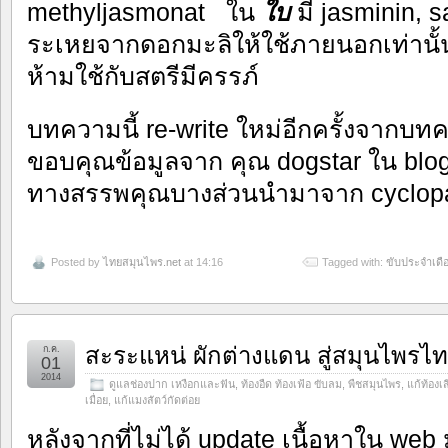
methyljasmonat ใน
ใบ
มี jasminin, 
ระเหยจากดอกมะลิให้ใช้ภายนอกเท่านั
ห้ามใช้กับสตรีมีครรภ์
บทความนี้ re-write ใหม่อีกครั้งจากบ
ขอบคุณข้อมูลจาก คุณ dogstar ใน blo
ทางสรรพคุณบางส่วนนำมาจาก cyclopa
Posted by
ไทยสมุนไพร.net
at 14:16
Tagged with:
ขับประจำเดื
สะระแหน่ ผักต่างแดน สู่สมุนไพรไ
ก.ค.
01
2014
ดูแลช่องปาก เหงือกและฟัน
,
ท้องอืด ท้องเฟ้อ ขับลม
,
พืชสมุนไพร
,
แก้ท้องเส
เมื่อย
,
แก้แมงสัตว์กัดต่อย
หลังจากที่ไม่ได้ update เนื้อหาใน w