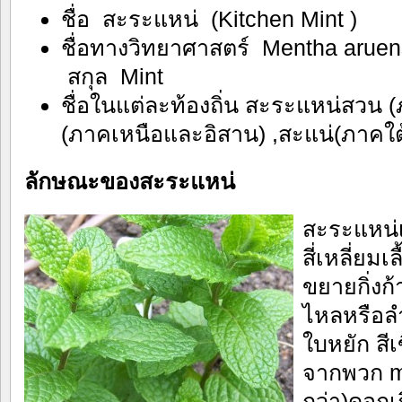
ชื่อ สะระแหน่ (Kitchen Mint )
ชื่อทางวิทยาศาสตร์ Mentha aruen
สกุล Mint
ชื่อในแต่ละท้องถิ่น สะระแหน่สวน
(ภาคเหนือและอิสาน) ,สะแน่(ภาคใต
ลักษณะของสะระแหน่
สะระแหน่เ
สี่เหลี่ยม
ขยายกิ่ง
ไหลหรือลำ
ใบหยัก สีเ
จากพวก mi
กว่า)ดอกเ