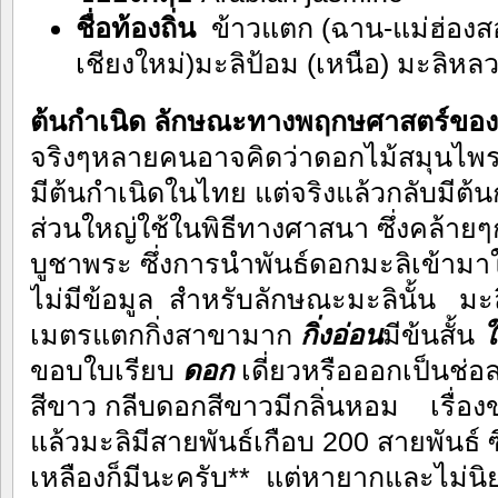
ชื่อท้องถิ่น
ข้าวแตก (ฉาน-แม่ฮ่องสอ
เชียงใหม่)มะลิป้อม (เหนือ) มะลิหล
ต้นกำเนิด ลักษณะทางพฤกษศาสตร์ของ
จริงๆหลายคนอาจคิดว่าดอกไม้สมุนไพรไ
มีต้นกำเนิดในไทย แต่จริงแล้วกลับมีต้
ส่วนใหญ่ใช้ในพิธีทางศาสนา ซึ่งคล้ายๆ
บูชาพระ ซึ่งการนำพันธ์ดอกมะลิเข้ามา
ไม่มีข้อมูล สำหรับลักษณะมะลินั้น มะลิ
เมตรแตกกิ่งสาขามาก
กิ่งอ่อน
มีข้นสั้น
ใ
ขอบใบเรียบ
ดอก
เดี่ยวหรือออกเป็นช่อ
สีขาว กลีบดอกสีขาวมีกลิ่นหอม เรื่อ
แล้วมะลิมีสายพันธ์เกือบ 200 สายพันธ์ 
เหลืองก็มีนะครับ** แต่หายากและไม่นิ