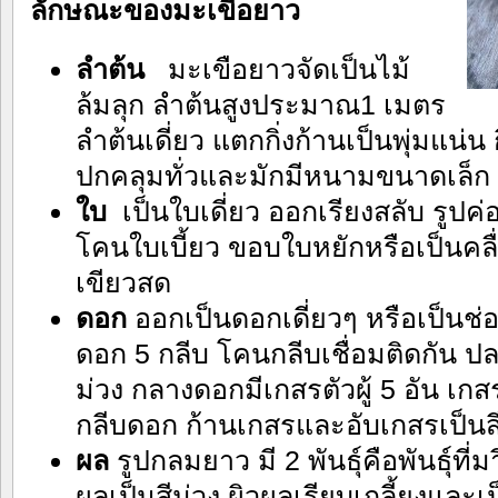
ลักษณะของมะเขือยาว
ลำต้น
มะเขือยาวจัดเป็นไม้
ล้มลุก ลำต้นสูงประมาณ1 เมตร
ลำต้นเดี่ยว แตกกิ่งก้านเป็นพุ่มแน่น
ปกคลุมทั่วและมักมีหนามขนาดเล็ก
ใบ
เป็นใบเดี่ยว ออกเรียงสลับ รูป
โคนใบเบี้ยว ขอบใบหยักหรือเป็นคลื่
เขียวสด
ดอก
ออกเป็นดอกเดี่ยวๆ หรือเป็นช่อ
ดอก 5 กลีบ โคนกลีบเชื่อมติดกัน 
ม่วง กลางดอกมีเกสรตัวผู้ 5 อัน เกสรต
กลีบดอก ก้านเกสรและอับเกสรเป็นส
ผล
รูปกลมยาว มี 2 พันธุ์คือพันธุ์ที่มาี
ผลเป็นสีม่วง ผิวผลเรียบเกลี้ยงและเป็