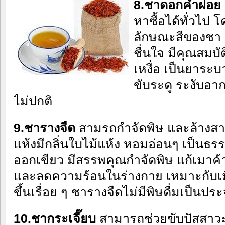
8.ชาดอกคำฝอย
หาซื้อได้ทั่วไ
ลักษณะสีของชา ม
ชื่นใจ มีคุณสมบั
เหงื่อ เป็นยาระบ
ขับระดู ระงับอา
ไม่ปกติ
9.ชารางจืด
สามรถกำจัดพิษ และล้างส
แห้งมีกลิ่นใบไม้แห้ง หอมอ่อนๆ เป็นธร
ออกเขียว มีสรรพคุณกำจัดพิษ แก้เมาค้
และลดความร้อนในร่างกาย เหมาะกับเมื
ขึ้นเรื่อย ๆ ชารางจืดไม่มีพิษดื่มเป็นปร
10.ชากระเจี๊ยบ
สามารถช่วยขับปัสสาวะ