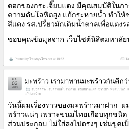
ดอกของกระเจี๊ยบแดง มีคุณสมบัติในก
ความดันโลหิตสูง แก้กระหายน้ำ ทำให้ชุ
สีแดง รสเปรี้ยวมักเติมน้ำตาลเพื่อแต่งร
ขอบคุณข้อมุลจาก เว็บไซต์นิสิตมหาลั
Posted by
ไทยสมุนไพร.net
at 19:37
Ta
มะพร้าว เรามาทานมะพร้าวกันดีกว่
ธ.ค.
03
2013
ขับปัสสาวะ
,
ขับสารพิษในร่างกาย
,
ช่วยสมานแผล
,
บำรุงผิว
,
พืชสมุนไพร
,
แ
แก้ปวดเมื่อย
วันนี้ผมเรื่องราวของมะพร้าวมาฝาก ผมเ
พร้าวแน่ๆ เพราะขนมไทยเกือบทุกชนิด จ
ส่วนประกอบ ไม่ใส่ลงไปตรงๆ เช่นขูดเป