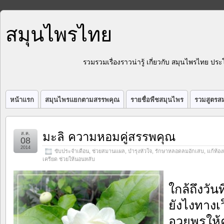
สมุนไพรไทย
รวมรวมเรื่องราวน่ารู้ เกี่ยวกับ สมุนไพรไทย 
หน้าแรก
สมุนไพรแยกตามสรรพคุณ
รายชื่อพืชสมุนไพร
รวมสูตรสม
มะลิ ความหอมคู่สรรพคุณ
ส.ค.
08
2014
ขับประจำเดือน
,
ช่วยสมานแผล
,
บำรุงหัวใจ
,
รักษาหลอดลมอักเสบ
,
แก้ท้อง
เครียด ช่วยให้นอนหลับ
ใกล้ถึงวัน
ยังไงทางเ
อวยพรให้ค