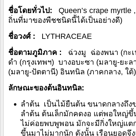
ชื่อโดยทั่วไป:
Queen’s crape myrtle , P
ถิ่นที่มาของพืชชนิดนี้ได้เป็นอย่างดี)
ชื่อวงศ์ :
LYTHRACEAE
ชื่อตามภูมิภาค :
ฉ่วงมู ฉ่องพนา (กะเ
ดำ (กรุงเทพฯ) บางอบะซา (มลายู-ยะลา
(มลายู-ปัตตานี) อินทนิล (ภาคกลาง, ใต้)
ลักษณะของต้นอินทนิล:
ลำต้น เป็นไม้ยืนต้น ขนาดกลางถึง
ลำต้น ต้นเล็กมักคดงอ แต่พอใหญ่ขึ
ไม่ค่อยพบพูพอน มักจะมีกิ่งใหญ่แตก
ขึ้นมาไม่มากนัก ดังนั้น เรือนยอดจึง