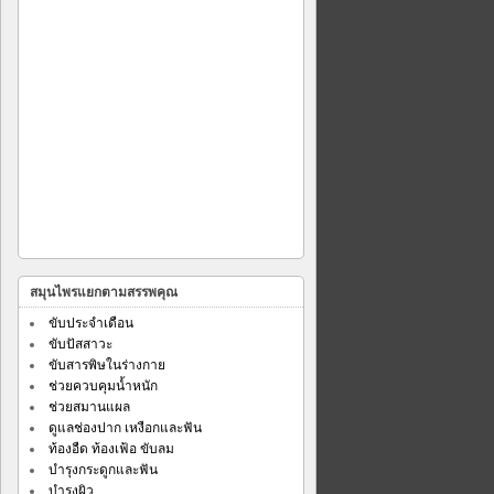
สมุนไพรแยกตามสรรพคุณ
ขับประจำเดือน
ขับปัสสาวะ
ขับสารพิษในร่างกาย
ช่วยควบคุมน้ำหนัก
ช่วยสมานแผล
ดูแลช่องปาก เหงือกและฟัน
ท้องอืด ท้องเฟ้อ ขับลม
บำรุงกระดูกและฟัน
บำรุงผิว