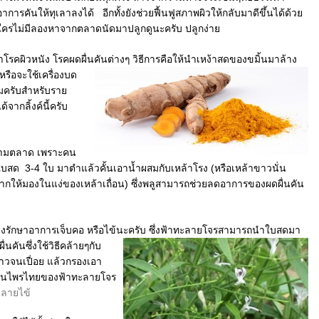
อาการคันให้ทุเลาลงได้ อีกทั้งยังช่วยฟื้นฟูสภาพผิวให้กลับมาดีขึ้นได้ด้วย
ใครไม่มีลองหาจากตลาดนัดมาปลูกดูนะครับ ปลูกง่าย
าโรคผิวหนัง โรคผดผื่นคันต่างๆ
วิธีการคือให้นำเหง้าสดของขมิ้นมาล้าง
หรือจะใช้เครื่องบด
หมครับสำหรับราย
จากลิ้งค์นี้ครับ
ตามตลาด เพราะคน
นำใบสด 3-4 ใบ มาตำแล้วคั้นเอาน้ำผสมกับเหล้าโรง (หรือเหล้าขาวนั่น
ยากให้มองในแง่ของเหล้าเถื่อน) ซึ่งพลูสามารถช่วยลดอาการของผดผื่นคัน
พียงรักษาอาการเจ็บคอ หรือไข้นะครับ
ซึ่งฟ้าทะลายโจรสามารถนำใบสดมา
นคันซึ่งใช้วิธีคล้ายๆกับ
้าวจนเปื่อย แล้วกรองเอา
สมุนไพรไทยของฟ้าทะลายโจร
ะลายไข้