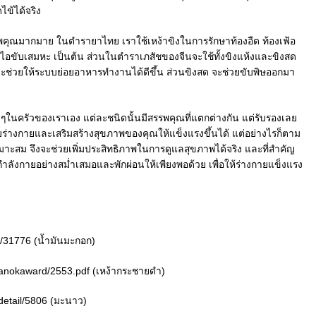
ไข้ได้จริง
ีสรรพคุณมากมาย ในตำรายาไทย เราใช้เหง้าขิงในการรักษาท้องอืด ท้องเฟ้อ
 แก้ไอขับเสมหะ เป็นต้น ส่วนในตำราเภสัชของจีนจะใช้ทั้งขิงแห้งและขิงสด
ละช่วยให้ระบบย่อยอาหารทำงานได้ดีขึ้น ส่วนขิงสด จะช่วยขับพิษออกมา
่ายๆในครัวของเราเอง แต่ละชนิดนั้นมีสรรพคุณที่แตกต่างกัน แต่รับรองเลย
บร่างกายและเสริมสร้างสุขภาพของคุณให้แข็งแรงขึ้นได้ แต่อย่างไรก็ตาม
ะสม จึงจะช่วยเพิ่มประสิทธิภาพในการดูแลสุขภาพได้จริง และที่สำคัญ
ลังกายอย่างสม่ำเสมอและพักผ่อนให้เพียงพอด้วย เพื่อให้ร่างกายแข็งแรง
l/31776 (น้ำมันมะกอก)
kanokaward/2553.pdf (เหง้ากระชายดำ)
/detail/5806 (มะนาว)