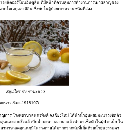
้นการผลิตฮอร์โมนอินซูลิน ที่มีหน้าที่ควบคุมการทำงานการเผาผลาญของ
ดจากโมเลกุลอะมีลิน ซึ่งพบในผู้ป่วยเบาหวานชนิดที่สอง
สมุนไพร ขิง ชามะนาว
า-มะนาว-หิมะ-1918107/
าร โรงพยาบาลนครพิงค์ จ.เชียงใหม่ ได้นำน้ำอุ่นผสมมะนาวเช็ดตัว
อุ่นและผ่าครึ่งแล้วบีบน้ำมะนาวออกมาแล้วนำมาเช็ดตัวในผู้ป่วยเด็ก ใน
าว สามารถลดอุณหภูมิในร่างกายได้มากกว่ากลุ่มที่เช็ดด้วยน้ำอุ่นธรรมดา