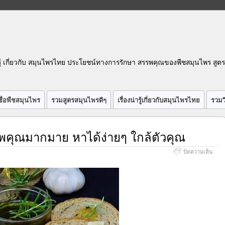
รู้ เกี่ยวกับ สมุนไพรไทย ประโยชน์ทางการรักษา สรรพคุณของพืชสมุนไพร สูต
ื่อพืชสมุนไพร
รวมสูตรสมุนไพรดีๆ
เรื่องน่ารู้เกี่ยวกับสมุนไพรไทย
รวมว
พคุณมากมาย หาได้ง่ายๆ ใกล้ตัวคุณ
บน
ปิดความเห็น
4
สมุน
ไทย
สรรพ
มากม
หา
ได้
ง่ายๆ
ใกล้