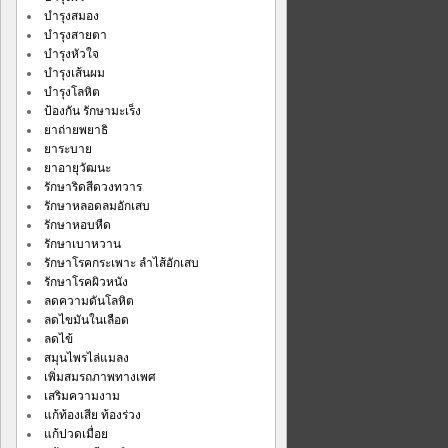
บำรุงสมอง
บำรุงสายตา
บำรุงหัวใจ
บำรุงเส้นผม
บำรุงโลหิต
ป้องกัน รักษามะเร็ง
ยาถ่ายพยาธิ
ยาระบาย
ยาอายุวัฒนะ
รักษาริดสีดวงทวาร
รักษาหลอดลมอักเสบ
รักษาหอบหืด
รักษาเบาหวาน
รักษาโรคกระเพาะ ลำไส้อักเสบ
รักษาโรคผิวหนัง
ลดความดันโลหิต
ลดไขมันในเลือด
ลดไข้
สมุนไพรไล่แมลง
เพิ่มสมรถภาพทางเพศ
เสริมความงาม
แก้ท้องเสีย ท้องร่วง
แก้ปวดเมื่อย