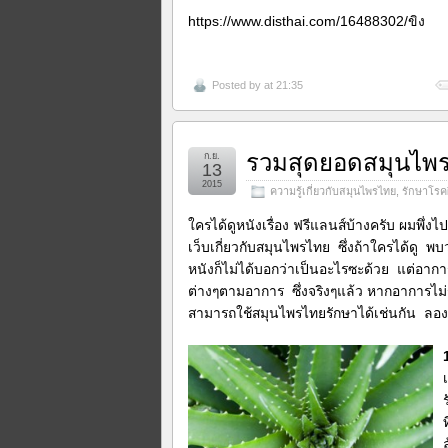
https://www.disthai.com/16488302/ขิง
Posted by
at 21:35
รวมสุดยอดสมุนไพร
ก.ย.
13
2015
ความรู้เกี่ยวกับสมุนไพรไทย
,
รักษาโรคผ
ใครได้ดูหนังเรื่อง ฟรีแลนส์บ้างครับ ผมพึ่งไ
เว็บเกี่ยวกับสมุนไพรไทย ซึ่งถ้าใครได้ดู พ
หนังก็ไม่ได้บอกว่าเป็นอะไรซะด้วย แต่อากา
ต่างๆตามอาการ ซึ่งจริงๆแล้ว หากอาการไม่ร้
สามารถใช้สมุนไพรไทยรักษาได้เช่นกัน ลองม