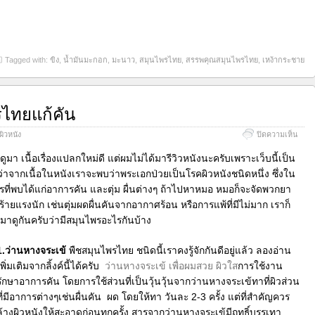
Tagged with:
ขิง
,
น้ำมันมะกอก
,
มะนาว
,
สมุนไพรไทย
,
สรรพคุณสมุนไพรไทย
,
เหง้ากระชาย
ไทยแก้คัน
บน
ิวหนัง
ปิดความเห็น
รวม
สุด
ปดูมา เนื้อเรื่องแปลกใหม่ดี แต่ผมไม่ได้มารีวิวหนังนะครับเพราะเว็บนี้เป็น
ยอด
บว่าจากเนื้อในหนังเราจะพบว่าพระเอกป่วยเป็นโรคผิวหนังชนิดหนึ่ง ซึ่งใน
สมุน
รที่พบได้แก่อาการคัน และตุ่ม ผื่นต่างๆ ถ้าไปหาหมอ หมอก็จะจัดพวกยา
ไทย
แก้
ายแรงนัก เช่นตุ่มผดผื่นคันจากอากาศร้อน หรือการแพ้ที่มีไม่มาก เราก็
คัน
าดูกันครับว่ามีสมุนไพรอะไรกันบ้าง
1.ว่านหางจระเข้
พืชสมุนไพรไทย ชนิดนี้เราคงรู้จักกันดีอยู่แล้ว ลองอ่าน
เพิ่มเติมจากลิ้งค์นี้ได้ครับ
ว่านหางจระเข้ เพื่อผมสวย ผิวใส
การใช้งาน
รักษาอาการคัน โดยการใช้ส่วนที่เป็นวุ้นวุ้นจากว่านหางจระเข้ทาที่ผิวส่วน
ที่มีอาการต่างๆเช่นผื่นคัน ผด โดยให้ทา วันละ 2-3 ครั้ง แต่ที่สำคัญควร
ล้างผิวหนังให้สะอาดก่อนทุกครั้ง สารจากว่านหางจระเข้มีฤทธิ์บรรเทา