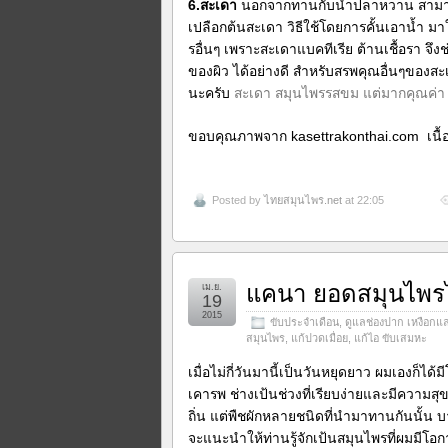
6.สะเดา
นอกจากทานกับน้ำปลาหวาน สามารถ
เปลือกต้นสะเดา วิธีใช้โดยการคั้นเอาน้ำ มา
รอื่นๆ เพราะสะเดาแบคทีเรีย ต้านเชื้อรา จ
ของผิว ได้อย่างดี สำหรับสรพคุณอื่นๆของสะเ
นะครับ
สะเดา สมุนไพรรสขม แต่มากคุณค่า
ขอบคุณภาพจาก
kasettrakonthai.com เน
Posted by
ไทยสมุนไพร.net
at 22:05
แคนา ยอดสมุนไพร
เม.ย.
19
2015
ขับประจำเดือน
,
ดูแลช่องปาก เหงือกแ
สมุนไพร
,
แก้ปวดเมื่อย
,
แก้ไอ ขับเสมหะ
เมื่อไม่กี่วันมานี้เป็นวันหยุดยาว ผมเองก็ได
เคารพ ช่างเป้นช่วงที่เรียบง่ายและมีความสุ
ถิ่น แต่พืชผักหลายชนิดที่นำมาทานกันนั้น บ
จะแนะนำให้ท่านรู้จักเป้นสมุนไพรที่ผมมีโอก