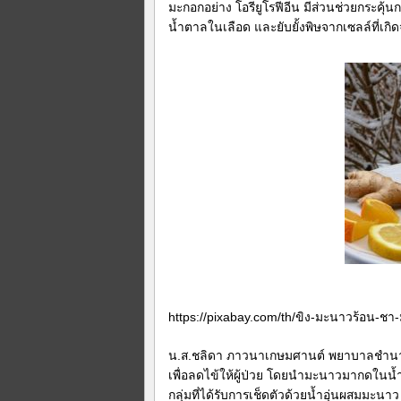
มะกอกอย่าง โอรียูโรฟีอีน มีส่วนช่วยกระคุ
น้ำตาลในเลือด และยับยั้งพิษจากเซลล์ที่เกิ
https://pixabay.com/th/ขิง-มะนาวร้อน-ช
น.ส.ชลิดา ภาวนาเกษมศานต์ พยาบาลชำนาญก
เพื่อลดไข้ให้ผู้ป่วย โดยนำมะนาวมากดในน้ำ
กลุ่มที่ได้รับการเช็ดตัวด้วยน้ำอุ่นผสมมะน