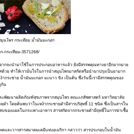
ตัว
คุณ
มุนไพร กระเทียม น้ำมันมะกอก
อก-กระเทียม-3571268/
กจากจะนำมาใช้ในการประกอบอาหารแล้ว ยังมีสรรพคุณทางยาอีกมากมาย
เทศด้วย ทำให้เรามั่นใจในการนำสมุนไพรมาสกัดหรือนำมาปรุงเป็นยามาก
เหง้ากระชาย น้ำมันมะกอก มะนาว ขิง เป็นต้น ซึ่งวันนี้เรามีสรรพคุณของ
ูกัน
จัยและพัฒนาผลิตภัณฑ์สุขภาพจากสมุนไพร คณะเภสัชศาสตร์ มหาวิทยาลัย
ยดำ โดยค้นพบว่าในเหง้ากระชายดำมีสารบริสุทธิ์ 11 ชนิด ซึ่งเป็นสารใน
เสบของแผลในกระเพาะอาหาร สารสกัดจากกระชายดำมีฤทธิ์ในการฆ่าเชื้อ
ียเทคและวารสารสมาคมเคมีแห่งอเมริกา กล่าวว่า สารประกอบในน้ำมัน