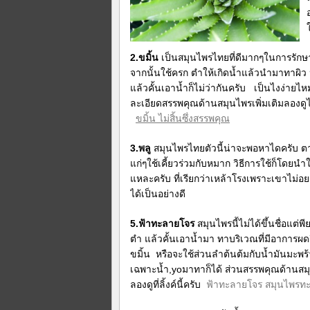
2.ขมิ้น
เป็นสมุนไพรไทยที่ดีมากๆในการรักษ
จากนั้นใช้ครก ตำให้เกิดน้ำแล้วนำมาทาผิว 
แล้วคั้นเอาน้ำก็ไม่ว่ากันครับ เป็นไงง่ายไ
ละเอียดสรรพคุณด้านสมุนไพรเพิ่มเติมลองดูได้
ขมิ้น ไม่สิ้นซึ่งสรรพคุณ
3.พลู
สมุนไพรไทยตัวนี้น่าจะพอหาไดครับ 
แก่ๆใช้เคี้ยวร่วมกับหมาก วิธีการใช้ก็โดย
แหละครับ ที่เรียกว่าเหล้าโรงเพราะเขาไม่อ
ได้เป็นอย่างดี
5.ฟ้าทะลายโจร
สมุนไพรนี้ไม่ได้ขึ้นชื่อแต่
ตำ แล้วคั้นเอาน้ำมา ทาบริเวณที่มีอาการผดผื่
ขมิ้น หรือจะใช้ส่วนลำต้นต้มกับน้ำมันมะพร
เฉพาะน้ำ,yoมาทาก็ได้ ส่วนสรรพคุณด้าน
ลองดูที่ลิ้งค์นี้ครับ
ฟ้าทะลายโจร สมุนไพรท