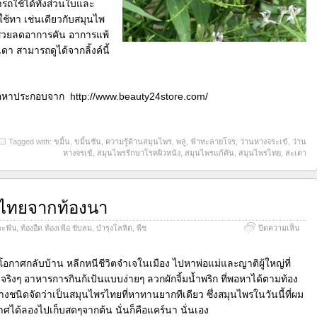
ใช้ได้ทั้งส่วนใบและ
ใช้ทา เช่นเดียวกับสมุนไพ
ึงช่วยลดอาการคัน อาการแพ้
ดา สามารถดูได้จากลิ้งค์นี้
ื้อหาประกอบจาก http://www.beauty24store.com/
Tagged with:
ขมิ้น
,
ขมิ้นชัน
,
ความรู้ด้านสมุนไพร
,
พลู
,
ฟ้าทะลายโจร
,
ว่านหางจระเข้
,
ว่าน
หางจรเข้
,
สมุนไพรรักษาโรคผิวหนัง
,
สมุนไพรแก้คัน
,
สมุนไพรไทย
,
สะเดา
ไทยจากท้องนา
บน
ละฟัน
,
ท้องอืด ท้องเฟ้อ ขับลม
,
บำรุงโลหิต
,
พืช
ปิดความเห็น
แคน
ยอด
สมุน
้มีโอกาศกลับบ้าน หลีกหนีชีวิตจำเจในเมือง ไปหาพ่อแม่และญาติผู้ใหญ่ที่
ไทย
ขจริงๆ อาหารการกินก้เป้นแบบง่ายๆ ลวกผักจิ้มน้ำพริก ที่พอหาได้ตามท้อง
จาก
างชนิดจัดว่าเป็นสมุนไพรไทยที่หาทานยากทีเดียว ซึ่งสมุนไพรในวันนี้ที่ผม
ท้อง
นา
าศได้ลองไปเก็บสดๆจากต้น นั่นก็คือแคร์นา นั่นเอง