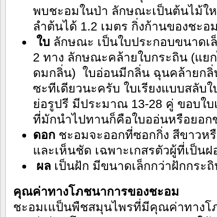
พบชะอมในป่า ลักษณะเป็นต้นไม้ให
ลำต้นได้ 1.2 เมตร กิ่งก้านของช
ใบ
ลักษณะ เป็นใบประกอบขนาดเล็ก
2 ทาง ลักษณะคล้ายใบกระถิน (แยกไ
ดมกลิ่น) ใบอ่อนมีกลิ่น ฉุนคล้ายกลิ
ซะทีเดียวนะครับ ใบเรียงแบบสลับใ
ย่อรูปรี มีประมาณ 13-28 คู่ ขอบใ
ที่มักนำไปทานก็คือใบออ่นหรือยอก
ดอก
ชะอมจะออกที่ซอกกิ่ง สีขาวห
และเห็นชัด เฉพาะเกสรตัวผู้ที่เป็น
ผล
เป็นฝัก มีขนาดเล็กกว่าฝักกระถิ
คุณค่าทางโภชนาการของชะอม
ชะอมเแป็นพืชสมุนไพรที่มีคุณค่าทางโภ