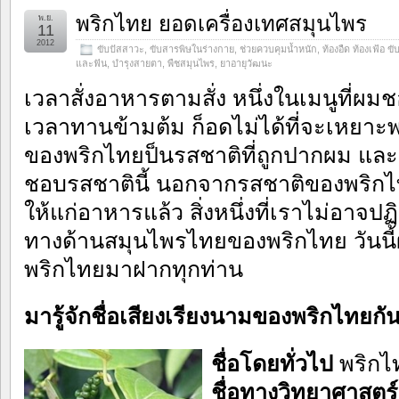
พริกไทย ยอดเครื่องเทศสมุนไพร
พ.ย.
11
2012
ขับปัสสาวะ
,
ขับสารพิษในร่างกาย
,
ช่วยควบคุมน้ำหนัก
,
ท้องอืด ท้องเฟ้อ ข
และฟัน
,
บำรุงสายตา
,
พืชสมุนไพร
,
ยาอายุวัฒนะ
เวลาสั่งอาหารตามสั่ง หนึ่งในเมนูที่ผม
เวลาทานข้ามต้ม ก็อดไม่ได้ที่จะเหยาะ
ของพริกไทยป็นรสชาติที่ถูกปากผม และผ
ชอบรสชาตินี้ นอกจากรสชาติของพริกไท
ให้แก่อาหารแล้ว สิ่งหนึ่งที่เราไม่อาจ
ทางด้านสมุนไพรไทยของพริกไทย วันนี้ผ
พริกไทยมาฝากทุกท่าน
มารู้จักชื่อเสียงเรียงนามของพริกไทยกั
ชื่อโดยทั่วไป
พริกไ
ชื่อทางวิทยาศาสตร