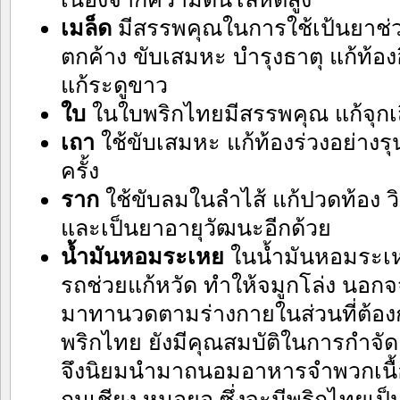
เมล็ด
มีสรรพคุณในการใช้เป้นยาช่
ตกค้าง ขับเสมหะ บำรุงธาตุ แก้ท้องอ
แก้ระดูขาว
ใบ
ในใบพริกไทยมีสรรพคุณ แก้จุกเ
เถา
ใช้ขับเสมหะ แก้ท้องร่วงอย่าง
ครั้ง
ราก
ใช้ขับลมในลำไส้ แก้ปวดท้อง ว
และเป็นยาอายุวัฒนะอีกด้วย
น้ำมันหอมระเหย
ในน้ำมันหอมระเ
รถช่วยแก้หวัด ทำให้จมูกโล่ง นอกจจ
มาทานวดตามร่างกายในส่วนที่ต้อง
พริกไทย ยังมีคุณสมบัติในการกำจัดเ
จึงนิยมนำมาถนอมอาหารจำพวกเนื้อส
กุนเชียง หมอยอ ซึ่งจะมีพริกไทยเป