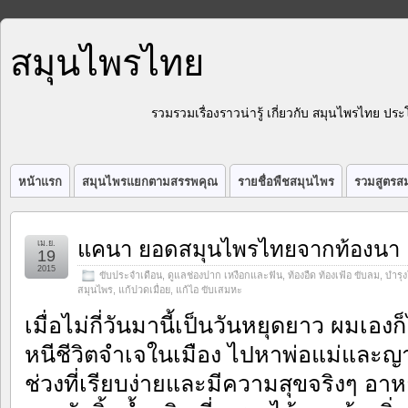
สมุนไพรไทย
รวมรวมเรื่องราวน่ารู้ เกี่ยวกับ สมุนไพรไทย 
หน้าแรก
สมุนไพรแยกตามสรรพคุณ
รายชื่อพืชสมุนไพร
รวมสูตรสม
แคนา ยอดสมุนไพรไทยจากท้องนา
เม.ย.
19
2015
ขับประจำเดือน
,
ดูแลช่องปาก เหงือกและฟัน
,
ท้องอืด ท้องเฟ้อ ขับลม
,
บำรุ
สมุนไพร
,
แก้ปวดเมื่อย
,
แก้ไอ ขับเสมหะ
เมื่อไม่กี่วันมานี้เป็นวันหยุดยาว ผมเอง
หนีชีวิตจำเจในเมือง ไปหาพ่อแม่และญาติ
ช่วงที่เรียบง่ายและมีความสุขจริงๆ อา