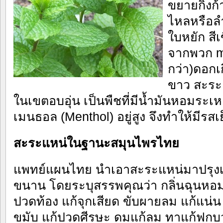
ขยายกิ่ง
ไหลหรือลำ
ใบหยัก สีเ
จากพวก mi
กว่า)ดอกเ
ขาว สะระแ
ในเขตอบอุ่น เป็นพืชที่มีน้ำมันหอมระ
เมนธอล (Menthol) อยู่สูง จึงทำให้มีรสเย
สะระแหน่ในฐานะสมุนไพรไทย
แพทย์แผนไทย นำเอาสะระแหน่มาปรุงเ
ขนาน โดยระบุสรรพคุณว่า กลิ่นฉุนหอม
ปวดท้อง แก้จุกเสียด ขับผายลม แก้แน่น
ขมับ แก้ปวดศีรษะ ดมแก้ลม ทาแก้ฟกบว