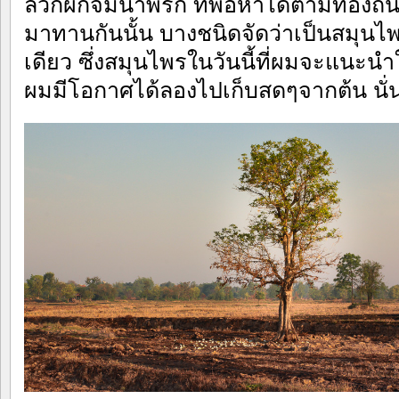
ลวกผักจิ้มน้ำพริก ที่พอหาได้ตามท้องถิ่
มาทานกันนั้น บางชนิดจัดว่าเป็นสมุน
เดียว ซึ่งสมุนไพรในวันนี้ที่ผมจะแนะนำให
ผมมีโอกาศได้ลองไปเก็บสดๆจากต้น นั่นก