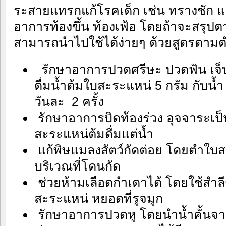
ระสายแทรกแก้โรคเด็ก เช่น ทรางชัก แ
อาการท้องขึ้น ท้องเฟ้อ โดยถ้าจะสรุปต
สามารถนำไปใช้ได้ง่ายๆ ด้วยสูตรตามต
รักษาอาการปวดศรีษะ ปวดฟัน เจ็บค
ดื่มน้ำต้มใบสะระแหน่ 5 กรัม กับน้ำ
วันละ 2 ครั้ง
รักษาอาการบิดท้องร่วง อุจจาระเป
สะระแหน่ต้มดื่มแต่น้ำ
แก้พิษแมลงสัตว์กัดต่อย โดยตำใบ
บริเวณที่โดนกัด
ช่วยห้ามเลือดกำเดาได้ โดยใช้สำลีช
สะระแหน่ หยอดที่รูจมูก
รักษาอาการปวดหู โดยนำน้ำคั้นจ