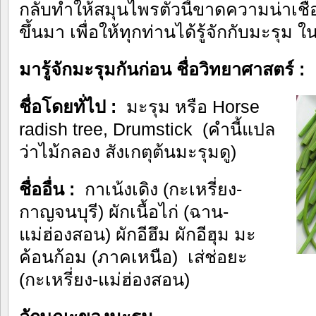
กลับทำให้สมุนไพรตัวนี้
ขาดความน่าเชื่อถ
ขึ้นมา เพื่อให้ทุกท่านได้รู้จักกั
บมะรุม ใน
มารู้จักมะรุมกันก่อน
ชื่อวิทยาศาสตร์ :
ชื่อโดยทั่ไป :
มะรุม หรือ Horse
radish tree, Drumstick (คำนี้แปล
ว่าไม้กลอง สังเกตุต้นมะรุมดู)
ชื่ออื่น :
กาเน้งเดิง (กะเหรี่ยง-
กาญจนบุรี) ผักเนื้อไก่ (ฉาน-
แม่ฮ่องสอน) ผักอีฮึม ผักอีฮุม มะ
ค้อนก้อม (ภาคเหนือ) เส่ช่อยะ
(กะเหรี่ยง-แม่ฮ่องสอน)