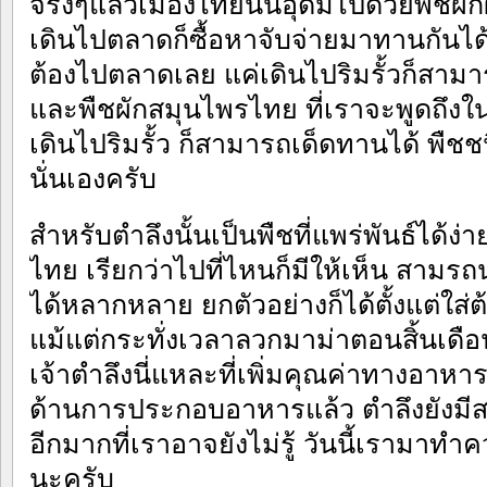
จริงๆแล้วเมืองไทยนั้นอุดมไปด้วยพืชผ
เดินไปตลาดก็ซื้อหาจับจ่ายมาทานกันได
ต้องไปตลาดเลย แค่เดินไปริมรั้วก็สาม
และพืชผักสมุนไพรไทย ที่เราจะพูดถึงในวั
เดินไปริมรั้ว ก็สามารถเด็ดทานได้ พืชชนิ
นั่นเองครับ
สำหรับตำลึงนั้นเป็นพืชที่แพร่พันธ์ได้ง่า
ไทย เรียกว่าไปที่ไหนก็มีให้เห็น สา
ได้หลากหลาย ยกตัวอย่างก็ได้ตั้งแต่ใส่ต้
แม้แต่กระทั่งเวลาลวกมาม่าตอนสิ้นเดือน 
เจ้าตำลึงนี่แหละที่เพิ่มคุณค่าทางอา
ด้านการประกอบอาหารแล้ว ตำลึงยังม
อีกมากที่เราอาจยังไม่รู้ วันนี้เรามาทำคว
นะครับ