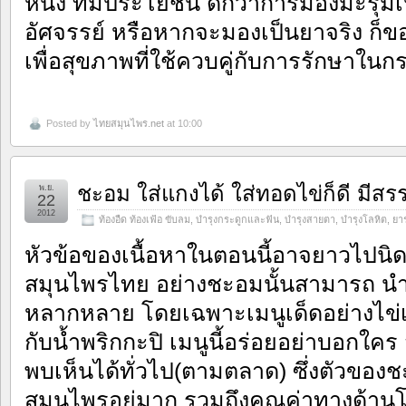
หนึ่ง ที่มีประโยชน์ ดีกว่าการมองมะรุม
อัศจรรย์ หรือหากจะมองเป็นยาจริง ก็ขอ
เพื่อสุขภาพที่ใช้ควบคู่กับการรักษาในก
Posted by
ไทยสมุนไพร.net
at 10:00
ชะอม ใส่แกงได้ ใส่ทอดไข่ก็ดี มีส
พ.ย.
22
2012
ท้องอืด ท้องเฟ้อ ขับลม
,
บำรุงกระดูกและฟัน
,
บำรุงสายตา
,
บำรุงโลหิต
,
ยา
หัวข้อของเนื้อหาในตอนนี้อาจยาวไปนิดนึ
สมุนไพรไทย อย่างชะอมนั้นสามารถ 
หลากหลาย โดยเฉพาะเมนูเด็ดอย่างไข่เจี
กับน้ำพริกกะปิ เมนูนี้อร่อยอย่าบอกใคร 
พบเห็นได้ทั่วไป(ตามตลาด) ซึ่งตัวของช
สมุนไพรอยู่มาก รวมถึงคุณค่าทางด้า