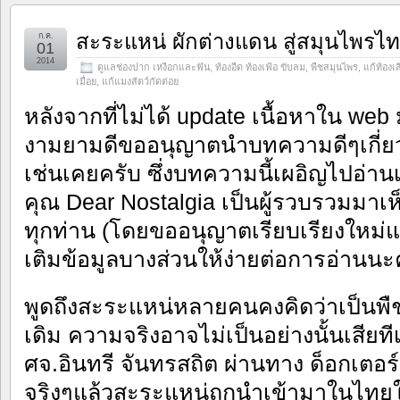
สะระแหน่ ผักต่างแดน สู่สมุนไพรไ
ก.ค.
01
2014
ดูแลช่องปาก เหงือกและฟัน
,
ท้องอืด ท้องเฟ้อ ขับลม
,
พืชสมุนไพร
,
แก้ท้องเส
เมื่อย
,
แก้แมงสัตว์กัดต่อย
หลังจากที่ไม่ได้ update เนื้อหาใน w
งามยามดีขออนุญาตนำบทความดีๆเกี่
เช่นเคยครับ ซึ่งบทความนี้เผอิญไปอ่า
คุณ Dear Nostalgia เป็นผู้รวบรวมมา
ทุกท่าน (โดยขออนุญาตเรียบเรียงใหม่แ
เติมข้อมูลบางส่วนให้ง่ายต่อการอ่านนะ
พูดถึงสะระแหน่หลายคนคงคิดว่าเป็นพื
เดิม ความจริงอาจไม่เป็นอย่างนั้นเสียท
ศจ.อินทรี จันทรสถิต ผ่านทาง ด็อกเตอ
จริงๆแล้วสะระแหน่ถูกนำเข้ามาในไทย