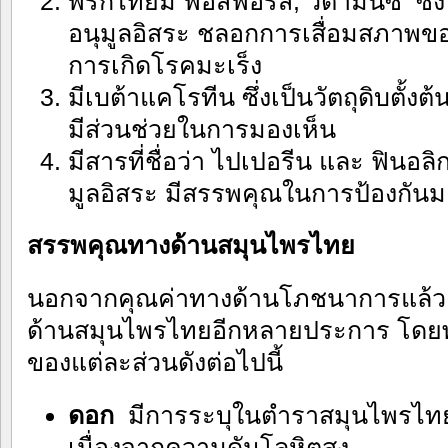
พริกไทยมี ฟอสฟอรัส, วิตามินซี ซึ่ง
อนุมูลอิสระ ชลอกการเสื่อมสภาพขอ
การเกิดโรคมะเร็ง
มีเบต้าแคโรทีน ซึ่งเป็นวัตถุดิบตั้งต
มีส่วนช่วยในการมองเห็น
มีสารที่ชื่อว่า ไปเปอรีน และ ฟินอลิกส
มูลอิสระ มีสรรพคุณในการป้องกันมะ
สรรพคุณทางด้านสมุนไพรไทย
นอกจากคุณค่าทางด้านโภชนาการแล้ว พ
ด้านสมุนไพรไทยอีกหลายประการ โดย
ของแต่ละส่วนดังต่อไปนี้
ดอก
มีการระบุในตำราสมุนไพรไทย
เนื่องจากความดันโลหิตสูง