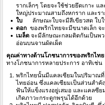
รากเล็กๆ โดยจะใช้ช่วยยึดเกาะ และ
ใหญ่ประมาณสามถึงหกราก และร
ใบ
ลักษณะใบจะมีสีเขียวสด ใบใ
ดอก
ของพริกไทยจะมีขนาดเล็ก จะ
เมล็ด
จะมีลักษณะกลมติดกันเป็นพวง
อ่อนบนจานผัดเผ็ด
คุณค่าทางด้านโภชนาการของพริกไ
ทางโภชนาการหลายประการ อาทิเช่น
พริกไทยนั้นมีแคลเซียมในปริมาณที
ไทยอ่อน ซึ่งแคลเซียมเป็นส่วนสำค
ฟันให้แข็งแรงอยู่เสมอ และแคลซีย
เกิดภาวะกระดูกพรุนได้อีกด้วย