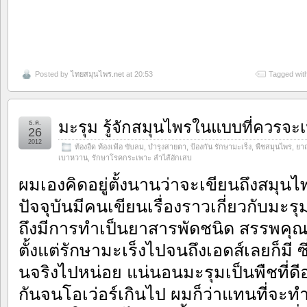
Posted by
ไทยสมุนไพร.net
at 20:53
Tagged wit
มะรุม รู้จักสมุนไพรในแบบที่ควรจะเ
ธ.ค.
26
2012
ท้องอืด ท้องเฟ้อ ขับลม
,
บำรุงสายตา
,
ป้องกัน รักษามะเร็ง
,
พืชสมุนไพร
,
ยาถ
เบาหวาน
,
รักษาโรคกระเพาะ ลำไส้อักเสบ
ผมเองคิดอยู่ตั้งนานว่าจะเขียนถึงสมุนไพ
ปัจจุบันมีคนเขียนเรื่
องราวเกี่ยวกับมะรุ
ถึงมีการทำเป็นยาสารพัดชนิด สรรพคุณ
ตั้งแต่รักษามะเร็งไปจนถึงเอดส์
เลยก็มี 
นจริงไปหน่อย แน่นอนมะรุมเป็นพืชที่ดีอย
กันจนโอเว่
อร์เกินไป ผมก็ว่าแทนที่จะทำใ