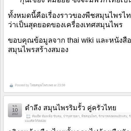
ทั้งหมดนี้คือเรื่องราวของพืชสมุนไพรไทยที
ว่าเป็นสุดยอดของเครื่องเทศสมุนไพร
ขอบคุณข้อมูลจาก thai wiki และหนังสื
สมุนไพรสร้างสมอง
Posted by
ไทยสมุนไพร.net
at 23:38
ตำลึง สมุนไพรริมรั้ว คู่ครัวไทย
พ.ย.
10
2012
ท้องอืด ท้องเฟ้อ ขับลม
,
บำรุงสายตา
,
พืชสมุนไพร
,
รักษาหลอดลมอักเสบ
,
ร
แมงสัตว์กัดต่อย