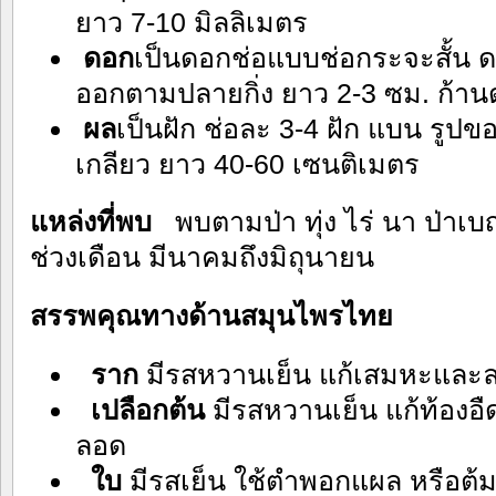
ยาว 7-10 มิลลิเมตร
ดอก
เป็นดอกช่อแบบช่อกระจะสั้น ด
ออกตามปลายกิ่ง ยาว 2-3 ซม. ก้าน
ผล
เป็นฝัก ช่อละ 3-4 ฝัก แบน รูปข
เกลียว ยาว 40-60 เซนติเมตร
แหล่งที่พบ
พบตามป่า ทุ่ง ไร่ นา ป่
ช่วงเดือน มีนาคมถึงมิถุนายน
สรรพคุณทางด้านสมุนไพรไทย
ราก
มีรสหวานเย็น แก้เสมหะและล
เปลือกต้น
มีรสหวานเย็น แก้ท้องอืด
ลอด
ใบ
มีรสเย็น ใช้ตำพอกแผล หรือต้