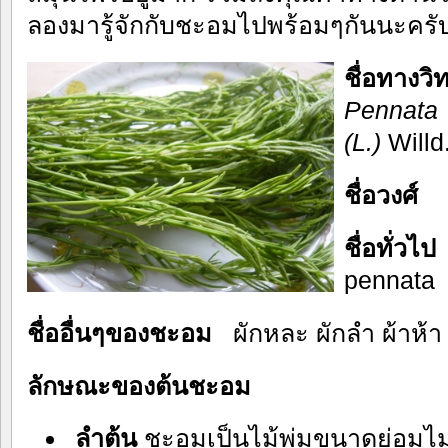
ลองมารู้จักกับชะอมไปพร้อมๆกันนะครั
ชื่อทางว
Pennata
(L.)
Willd
ชื่อวงศ์
ชื่อทั่
pennata
ชื่ออื่นๆของชะอม
ผักหละ ผักลำ ผ้าห้า 
ลักษณะของต้นชะอม
ลำต้น
ชะอมเป็นไม้พุ่มขนาดย่อมไม